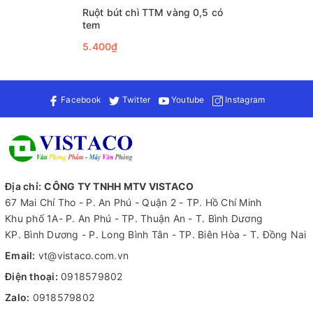
gãy vỡ.
Ruột bút chì TTM vàng 0,5 có
tem
Để biết thêm thông tin về sản phẩm này cũng như tìm hiểu
thêm về các loại văn phòng phẩm khác, hãy liên hệ ngay với
5.400₫
Vistaco - Văn phòng phẩm Bình Dương: 0911 548 289 (zalo) để
được tư vấn chi tiết hơn!
Facebook
Twitter
Youtube
Instagram
Địa chỉ:
CÔNG TY TNHH MTV VISTACO
67 Mai Chí Tho - P. An Phú - Quận 2 - TP. Hồ Chí Minh
Khu phố 1A- P. An Phú - TP. Thuận An - T. Bình Dương
KP. Bình Dương - P. Long Bình Tân - TP. Biên Hòa - T. Đồng Nai
Email:
vt@vistaco.com.vn
Điện thoại:
0918579802
Zalo:
0918579802