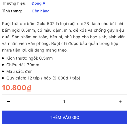
Thương hiệu:
Đông Á
Tình trạng:
Còn hàng
Ruột bút chì bấm Gold 502 là loại ruột chì 2B dành cho bút chì
bấm ngòi 0.5mm, có màu đậm, mịn, dễ xóa và chống gãy hiệu
quả. Sản phẩm an toàn, bền bỉ, phù hợp cho học sinh, sinh viên
và nhân viên văn phòng. Ruột chì được bảo quản trong hộp
nhựa tiện lợi, dễ dàng mang theo.
Kích thước ngòi: 0.5mm
Chiều dài: 70mm
Màu sắc: đen
Quy cách: 12 tép / hộp (9.000đ / tép)
10.800₫
–
+
THÊM VÀO GIỎ