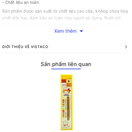
- Chất liệu an toàn
Sản phẩm được sản xuất từ chất liệu cao cấp, không chứa hóa
chất độc hại, đảm bảo an toàn cho người sử dụng. Ruột chì
không tạo bụi mịn, không làm rách giấy ngay cả khi đè mạnh.
Xem thêm
- Ruột chì cứng, chống gãy
Ruột bút chì bấm Gold 502 có chiều dài 70mm, được thiết kế
GIỚI THIỆU VỀ VISTACO
cứng cáp, bền bỉ, hạn chế tối đa tình trạng gãy đứt khúc khi sử
dụng. Nhờ đó, người dùng có thể viết và vẽ một cách mượt mà,
liên tục mà không bị gián đoạn.
Sản phẩm liên quan
- Hộp nhựa tiện lợi
Ruột chì được đóng gói trong hộp nhựa nhỏ gọn, giúp bảo quản
tốt và dễ dàng mang theo bên mình, phù hợp cho học sinh, sinh
viên và nhân viên văn phòng.
Cách sử dụng
Lắp ruột chì vào bút chì bấm có ngòi 0.5mm.
Bấm nhẹ để đẩy chì ra khỏi đầu bút.
Sau khi sử dụng, bảo quản ruột chì trong hộp nhựa để tránh