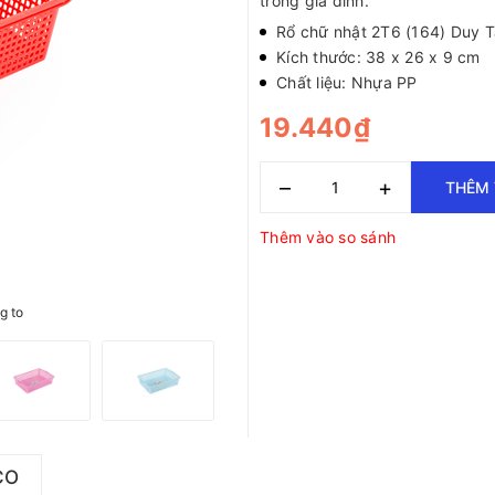
trong gia đình.
Rổ chữ nhật 2T6 (164) Duy 
Kích thước: 38 x 26 x 9 cm
Chất liệu: Nhựa PP
19.440₫
–
+
THÊM 
Thêm vào so sánh
g to
CO