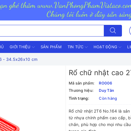
HỦ
GIỚI THIỆU
SẢN PHẨM
TIN TỨC
HOẠT ĐỘNG
L
6 - 34.5x26x10 cm
Rổ chữ nhật cao 
Mã sản phẩm:
RO006
Thương hiệu:
Duy Tân
Tình trạng:
Còn hàng
Rổ chữ nhật 2T6 No.164 là sả
từ nhựa chính phẩm cao cấp, 
chắn, phù hợp cho mọi nhu cầu 