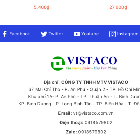
5.400₫
27.000₫
Facebook
Twitter
Youtube
Instagram
Địa chỉ:
CÔNG TY TNHH MTV VISTACO
67 Mai Chí Tho - P. An Phú - Quận 2 - TP. Hồ Chí Mi
Khu phố 1A- P. An Phú - TP. Thuận An - T. Bình Dươ
KP. Bình Dương - P. Long Bình Tân - TP. Biên Hòa - T. Đ
Email:
vt@vistaco.com.vn
Điện thoại:
0918579802
Zalo:
0918579802