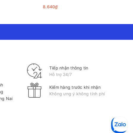
A7, 160tr, ĐL: 70/90)
8.640₫
324.500
Tiếp nhận thông tin
Hỗ trợ 24/7
nh
Kiểm hàng trước khi nhận
ng
Không ưng ý không tính phí
ồng Nai