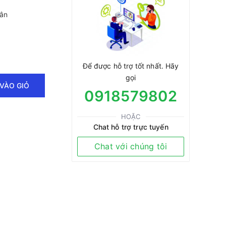
Tân
Để được hỗ trợ tốt nhất. Hãy
gọi
VÀO GIỎ
0918579802
HOẶC
Chat hỗ trợ trực tuyến
Chat với chúng tôi