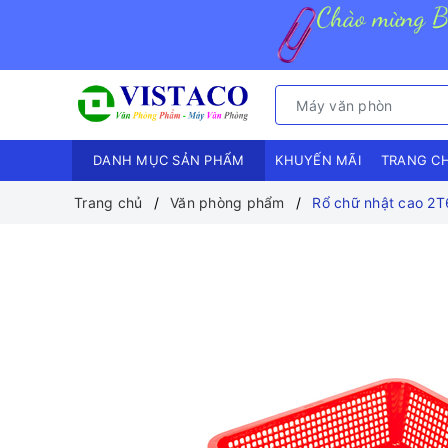
DANH MỤC SẢN PHẨM
KHUYẾN MÃI
TRANG C
Trang chủ
Văn phòng phẩm
Rổ chữ nhật cao 2T