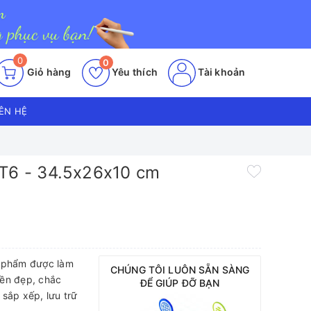
0
0
Giỏ hàng
Yêu thích
Tài khoản
IÊN HỆ
2T6 - 34.5x26x10 cm
n phẩm được làm
CHÚNG TÔI LUÔN SẴN SÀNG
bền đẹp, chắc
ĐỂ GIÚP ĐỠ BẠN
sắp xếp, lưu trữ