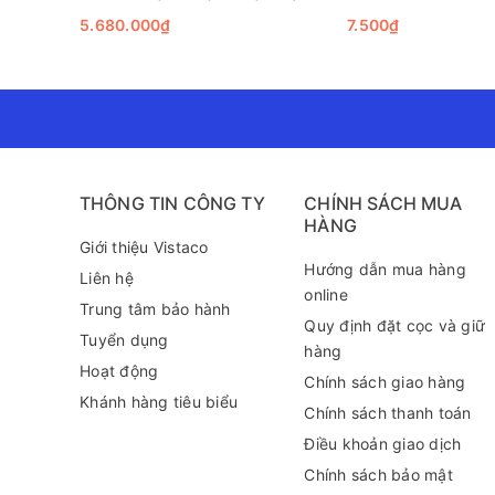
ADF| A4| A5| USB) bảo hành 1
5.680.000₫
7.500₫
năm
THÔNG TIN CÔNG TY
CHÍNH SÁCH MUA
HÀNG
Giới thiệu Vistaco
Hướng dẫn mua hàng
Liên hệ
online
Trung tâm bảo hành
Quy định đặt cọc và giữ
Tuyển dụng
hàng
Hoạt động
Chính sách giao hàng
Khánh hàng tiêu biểu
Chính sách thanh toán
Điều khoản giao dịch
Chính sách bảo mật