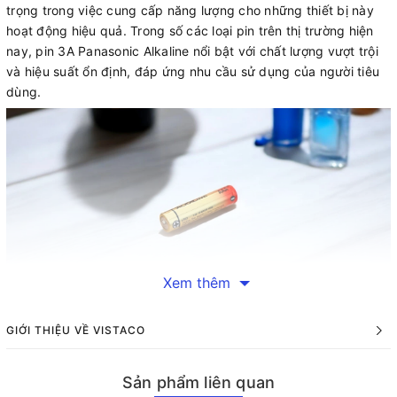
trọng trong việc cung cấp năng lượng cho những thiết bị này
hoạt động hiệu quả. Trong số các loại pin trên thị trường hiện
nay, pin 3A Panasonic Alkaline nổi bật với chất lượng vượt trội
và hiệu suất ổn định, đáp ứng nhu cầu sử dụng của người tiêu
dùng.
Xem thêm
Thông Tin Chi Tiết Về Pin 3A Panasonic Alkaline
GIỚI THIỆU VỀ VISTACO
Giới thiệu sản phẩm Pin AAA Panasonic AKL LR03T/2B là một
sản phẩm nổi bật đến từ thương hiệu Panasonic danh tiếng của
Sản phẩm liên quan
Nhật Bản. Đây là loại pin kiềm (Alkaline) được thiết kế đặc biệt