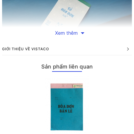
Xem thêm
GIỚI THIỆU VỀ VISTACO
Hóa đơn bán lẻ 2 liên là loại hóa đơn được thiết kế với hai liên,
một liên dành cho bên bán và một liên dành cho bên mua. Điều
Sản phẩm liên quan
này không chỉ giúp ghi nhận thông tin giao dịch một cách chính
xác mà còn tạo điều kiện thuận lợi cho việc đối chiếu giữa hai
bên. Tầm quan trọng của hóa đơn trong hoạt động kinh doanh
không thể phủ nhận, bởi nó không chỉ là chứng từ pháp lý mà
còn là công cụ hỗ trợ quản lý tài chính hiệu quả.
Tại sao nên sử dụng hóa đơn bán lẻ 2 liên?
Một trong những lý do khiến hóa đơn bán lẻ 2 liên trở thành lựa
chọn hàng đầu cho nhiều doanh nghiệp là tính tiện lợi và dễ sử
dụng của nó. Với thiết kế dạng cuốn tiện dụng, người dùng có