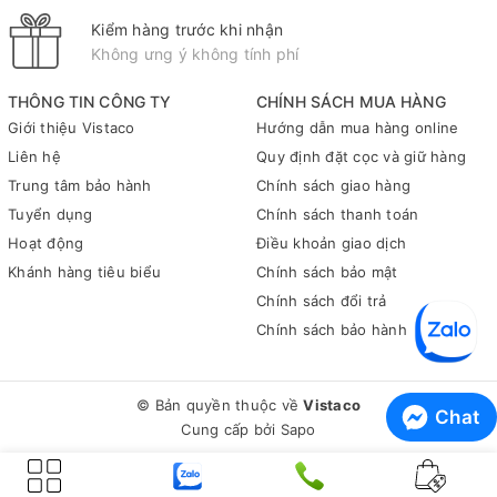
thị trường, nước tẩy nhà tắm Gift được đánh giá cao về cả chất
Kiểm hàng trước khi nhận
lượng lẫn giá cả hợp lý.
Không ưng ý không tính phí
Tóm lại, Nước tẩy nhà tắm Gift 900ml là lựa chọn hoàn hảo cho
những ai đang tìm kiếm một giải pháp vệ sinh hiệu quả cho
THÔNG TIN CÔNG TY
CHÍNH SÁCH MUA HÀNG
phòng tắm của mình. Với khả năng làm sạch mạnh mẽ cùng
Giới thiệu Vistaco
Hướng dẫn mua hàng online
thiết kế tiện lợi, sản phẩm này chắc chắn sẽ mang đến cho bạn
Liên hệ
Quy định đặt cọc và giữ hàng
trải nghiệm tuyệt vời trong việc giữ gìn vệ sinh không gian sống
Trung tâm bảo hành
Chính sách giao hàng
của mình.
Tuyển dụng
Chính sách thanh toán
Để biết thêm thông tin về sản phẩm này cũng như tìm hiểu
Hoạt động
Điều khoản giao dịch
thêm về các loại văn phòng phẩm khác, hãy liên hệ ngay với
Khánh hàng tiêu biểu
Chính sách bảo mật
Vistaco - Văn phòng phẩm Bình Dương: 0911 548 289 (zalo) để
Chính sách đổi trả
được tư vấn chi tiết hơn!
Chính sách bảo hành
© Bản quyền thuộc về
Vistaco
Chat
Cung cấp bởi
Sapo