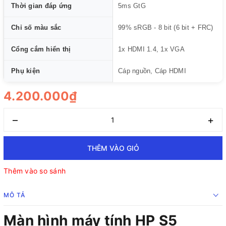
Thời gian đáp ứng
5ms GtG
Chỉ số màu sắc
99% sRGB - 8 bit (6 bit + FRC)
Cổng cắm hiển thị
1x HDMI 1.4, 1x VGA
Phụ kiện
Cáp nguồn, Cáp HDMI
4.200.000₫
–
+
THÊM VÀO GIỎ
Thêm vào so sánh
MÔ TẢ
Màn hình máy tính HP S5