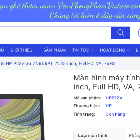
HỦ
GIỚI THIỆU
SẢN PHẨM
TIN TỨC
HOẠT ĐỘNG
L
ính HP P22v G5 7N909AT 21.45 inch, Full HD, VA, 75Hz
Màn hình máy tín
inch, Full HD, VA,
Mã sản phẩm:
HPP22V
Thương hiệu:
HP
Tình trạng:
Còn hàng
Loại màn hình
Phẳn