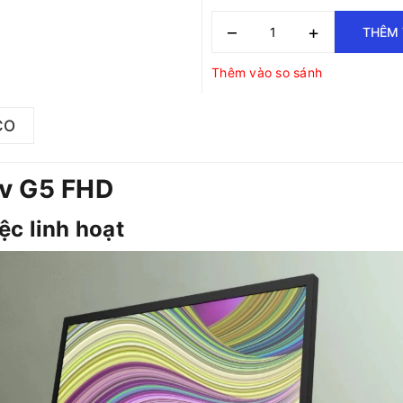
–
+
THÊM 
Thêm vào so sánh
CO
2v G5 FHD
ệc linh hoạt