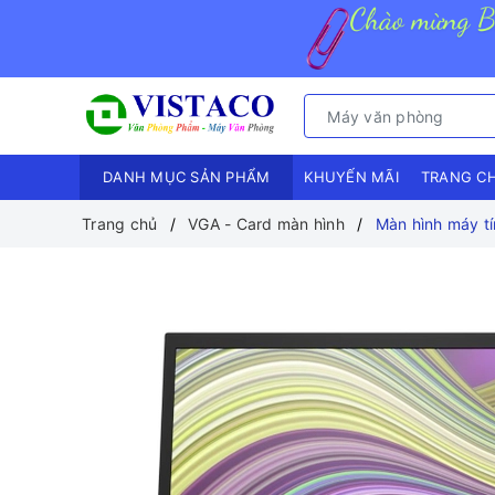
DANH MỤC SẢN PHẨM
KHUYẾN MÃI
TRANG C
Trang chủ
VGA - Card màn hình
Màn hình máy t