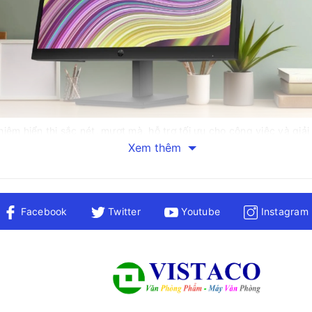
 hiển thị sắc nét, mượt mà, hỗ trợ tối ưu cho công việc và giải tr
ôi trường làm việc văn phòng cũng như làm việc kết hợp (hybrid w
Xem thêm
giúp mở rộng tầm nhìn và tạo cảm giác thoáng đãng, phù hợp với k
toàn diện
Facebook
Twitter
Youtube
Instagram
iền mỏng hiện đại giúp tiết kiệm không gian và mang đến không g
n hình hiển thị hình ảnh sắc nét, chuyển động mượt mà, phù hợp c
vệ mắt khi sử dụng lâu dài. Ngoài ra, màn hình còn được trang bị
phẩm màn hình máy tính HP P22v G5 chính hãng hiện đang được ph