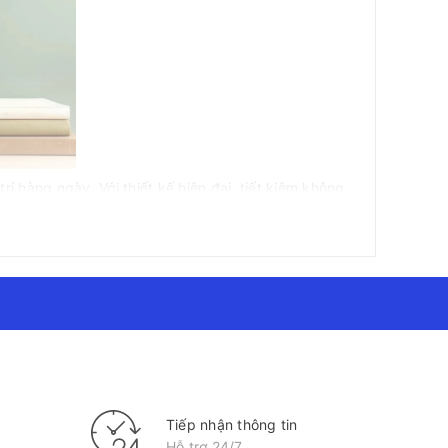
í hàng ngày. Với thiết kế hiện đại, tiết kiệm không
ork). HP P22v G5 sở hữu kiểu dáng thanh lịch, dễ
hông gian hiện đại.
ian làm việc gọn gàng, chuyên nghiệp. Với độ phân
ho cả công việc văn phòng lẫn giải trí. Công nghệ
 nút Joypad OSD dễ thao tác, khả năng quản lý dây
ân phối tại VISTACO, cam kết chất lượng.
Tiếp nhận thông tin
Hỗ trợ 24/7