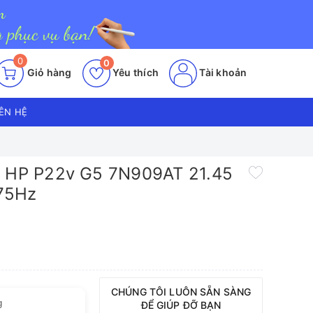
0
0
Giỏ hàng
Yêu thích
Tài khoản
IÊN HỆ
h HP P22v G5 7N909AT 21.45
 75Hz
CHÚNG TÔI LUÔN SẴN SÀNG
g
ĐỂ GIÚP ĐỠ BẠN