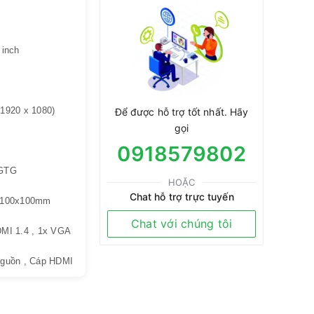
 inch
1920 x 1080)
Để được hỗ trợ tốt nhất. Hãy
gọi
0918579802
GTG
HOẶC
Chat hỗ trợ trực tuyến
 100x100mm
Chat với chúng tôi
MI 1.4 , 1x VGA
guồn , Cáp HDMI