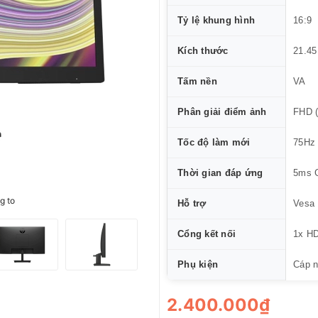
Tỷ lệ khung hình
16:9
Kích thước
21.45
Tấm nền
VA
Phân giải điểm ảnh
FHD (
Tốc độ làm mới
75Hz
Thời gian đáp ứng
5ms 
g to
Hỗ trợ
Vesa
Cổng kết nối
1x HD
Phụ kiện
Cáp n
2.400.000₫