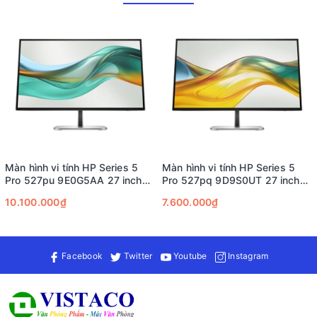
Khám phá những điểm nổi bật của Màn hình HP P204v
Màn hình 19.5 inch với kích thước hiển thị vừa phải, phù hợp
cho công việc và học tập.
Màn hình chống chói (Anti-glare) giúp hiển thị rõ ràng trong
nhiều điều kiện ánh sáng.
Chế độ HP Low Blue Light giảm ánh sáng xanh, bảo vệ mắt khi
sử dụng lâu dài.
Giữ gọn gàng nguồn điện và cáp kết nối với HP Thin Client (tùy
chọn).
Màn hình vi tính HP Series 5
Màn hình vi tính HP Series 5
Pro 527pu 9E0G5AA 27 inch
Pro 527pq 9D9S0UT 27 inch
QHD USB-C, bảo hành 3 năm
QHD, bảo hành 3 năm
10.100.000₫
7.600.000₫
Facebook
Twitter
Youtube
Instagram