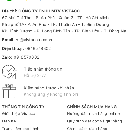
Địa chỉ:
CÔNG TY TNHH MTV VISTACO
Tăng cường độ rõ nét và thoải mái khi xem
67 Mai Chí Tho - P. An Phú - Quận 2 - TP. Hồ Chí Minh
Khu phố 1A- P. An Phú - TP. Thuận An - T. Bình Dương
KP. Bình Dương - P. Long Bình Tân - TP. Biên Hòa - T. Đồng Nai
Email:
vt@vistaco.com.vn
Điện thoại:
0918579802
Zalo:
0918579802
Hình ảnh sắc nét cho
Tìm góc nhìn thoải mái
Tiếp nhận thông tin
mọi nội dung
nhất của bạn
Hỗ trợ 24/7
Dễ dàng xử lý tài
Chế độ HP Low
Kiểm hàng trước khi nhận
liệu, bảng tính
Blue Light giúp
Không ưng ý không tính phí
trên màn hình
lọc ánh sáng
hiện đại với thiết
xanh, chuyển dải
kế tinh gọn. Màn
màu sang tông
THÔNG TIN CÔNG TY
CHÍNH SÁCH MUA HÀNG
hình có kích
ấm hơn để bảo
Giới thiệu Vistaco
Hướng dẫn mua hàng online
thước đường
vệ mắt khi sử
Liên hệ
Quy định đặt cọc và giữ hàng
chéo 19.5 inch,
dụng lâu dài.
Trung tâm bảo hành
Chính sách giao hàng