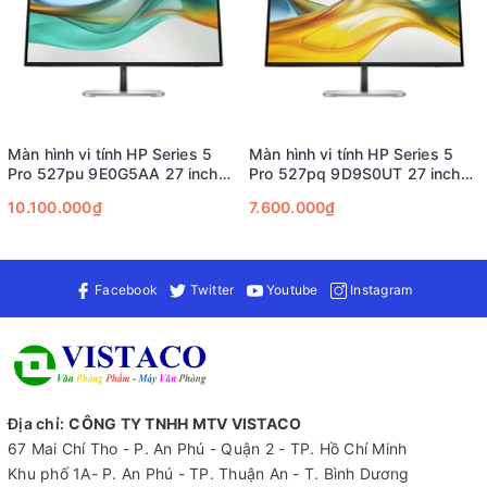
phẩm mang đến trải nghiệm ổn định, linh hoạt và thoải mái.
Đem lại cảm giác tuyệt vời như chính vẻ ngoài của nó
Màn hình vi tính HP Series 5
Màn hình vi tính HP Series 5
Pro 527pu 9E0G5AA 27 inch
Pro 527pq 9D9S0UT 27 inch
QHD USB-C, bảo hành 3 năm
QHD, bảo hành 3 năm
10.100.000₫
7.600.000₫
Facebook
Twitter
Youtube
Instagram
Màn hình máy tính HP M22f 21.5 inch FHD (2E2Y3AA) không chỉ
Địa chỉ:
CÔNG TY TNHH MTV VISTACO
đẹp ở vẻ ngoài mà còn mang lại trải nghiệm hiển thị tuyệt vời.
67 Mai Chí Tho - P. An Phú - Quận 2 - TP. Hồ Chí Minh
Với độ phân giải Full HD (1080p) cùng công nghệ tấm nền IPS,
Khu phố 1A- P. An Phú - TP. Thuận An - T. Bình Dương
màn hình mang đến góc nhìn siêu rộng 178°, giúp hình ảnh luôn