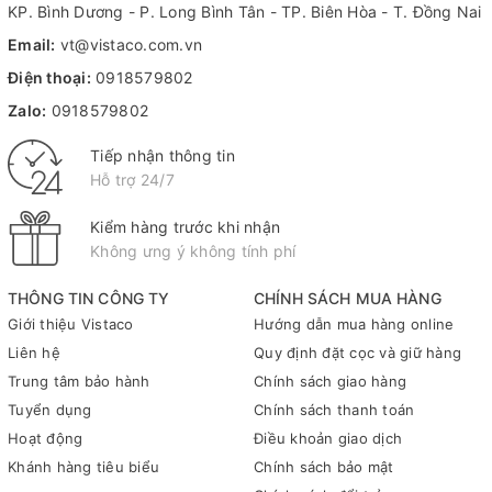
KP. Bình Dương - P. Long Bình Tân - TP. Biên Hòa - T. Đồng Nai
sắc nét và màu sắc trung thực dù bạn quan sát từ bất kỳ
Email:
vt@vistaco.com.vn
hướng nào. Thiết kế mỏng, hiện đại kết hợp cùng chất lượng
hiển thị vượt trội khiến HP M22f trở thành lựa chọn lý tưởng cho
Điện thoại:
0918579802
làm việc, học tập và giải trí.
Zalo:
0918579802
Dải màu 99% sRGB
Tiếp nhận thông tin
Hỗ trợ 24/7
Kiểm hàng trước khi nhận
Không ưng ý không tính phí
THÔNG TIN CÔNG TY
CHÍNH SÁCH MUA HÀNG
Giới thiệu Vistaco
Hướng dẫn mua hàng online
Liên hệ
Quy định đặt cọc và giữ hàng
Trung tâm bảo hành
Chính sách giao hàng
Tuyển dụng
Chính sách thanh toán
Hoạt động
Điều khoản giao dịch
Khánh hàng tiêu biểu
Chính sách bảo mật