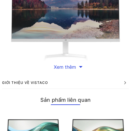
Xem thêm
Màn hình máy tính HP M22f 21.5 inch FHD (2E2Y3AA) là lựa
chọn hoàn hảo cho không gian làm việc hiện đại với thiết kế
GIỚI THIỆU VỀ VISTACO
siêu mỏng, viền ba cạnh tinh tế và chất lượng hiển thị vượt trội.
Sở hữu tấm nền IPS độ phân giải Full HD (1920x1080), HP M22f
Sản phẩm liên quan
mang đến hình ảnh sắc nét, màu sắc trung thực và góc nhìn
rộng 178°. Công nghệ AMD FreeSync™ giúp hiển thị chuyển
động mượt mà, trong khi chế độ Low Blue Light và Anti-Glare
bảo vệ mắt tối đa khi làm việc lâu dài. Với tốc độ làm mới 60Hz,
thời gian đáp ứng 5ms và các cổng kết nối VGA, HDMI 1.4, sản