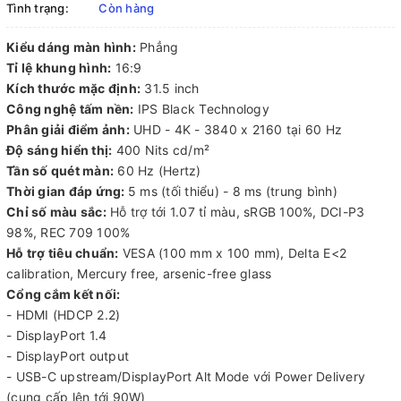
Tình trạng:
Còn hàng
Kiểu dáng màn hình:
Phẳng
Tỉ lệ khung hình:
16:9
Kích thước mặc định:
31.5 inch
Công nghệ tấm nền:
IPS Black Technology
Phân giải điểm ảnh:
UHD - 4K - 3840 x 2160 tại 60 Hz
Độ sáng hiển thị:
400 Nits cd/m²
Tần số quét màn:
60 Hz (Hertz)
Thời gian đáp ứng:
5 ms (tối thiểu) - 8 ms (trung bình)
Chỉ số màu sắc:
Hỗ trợ tới 1.07 tỉ màu, sRGB 100%, DCI-P3
98%, REC 709 100%
Hỗ trợ tiêu chuẩn:
VESA (100 mm x 100 mm), Delta E<2
calibration, Mercury free, arsenic-free glass
Cổng cắm kết nối:
- HDMI (HDCP 2.2)
- DisplayPort 1.4
- DisplayPort output
- USB-C upstream/DisplayPort Alt Mode với Power Delivery
(cung cấp lên tới 90W)