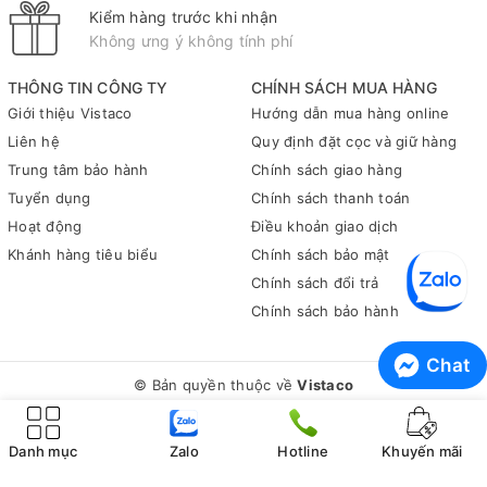
Kiểm hàng trước khi nhận
Không ưng ý không tính phí
THÔNG TIN CÔNG TY
CHÍNH SÁCH MUA HÀNG
Giới thiệu Vistaco
Hướng dẫn mua hàng online
Liên hệ
Quy định đặt cọc và giữ hàng
Trung tâm bảo hành
Chính sách giao hàng
Tuyển dụng
Chính sách thanh toán
Hoạt động
Điều khoản giao dịch
Khánh hàng tiêu biểu
Chính sách bảo mật
Chính sách đổi trả
Chính sách bảo hành
Chat
Tính Năng Thoải Mái Cho Mắt
© Bản quyền thuộc về
Vistaco
Công nghệ ComfortView Plus được tích hợp sẵn giúp giảm thiểu
Cung cấp bởi
Sapo
ánh sáng xanh có hại mà không làm sai lệch màu sắc, bảo vệ
Danh mục
Zalo
Hotline
Khuyến mãi
sức khỏe mắt của bạn trong suốt quá trình sử dụng.