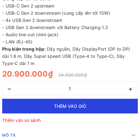
- USB-C Gen 2 upstream
- USB-C Gen 2 downstream (cung cấp lên tới 15W)
- 4x USB Gen 2 downstream
- USB Gen 2 downstream với Battery Charging 1.2
- Audio line-out (mini-jack)
- LAN (RJ-45)
Phụ kiện trong hộp:
Dây nguồn, Dây DisplayPort (DP to DP)
dài 1.8 m, Dây Super speed USB (Type-A to Type-C), Dây
Type-C dài 1 m
20.900.000₫
24.500.000₫
–
+
THÊM VÀO GIỎ
Thêm vào so sánh
MÔ TẢ