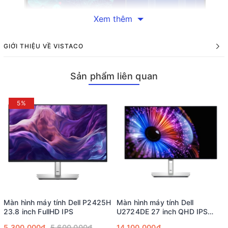
Xem thêm
GIỚI THIỆU VỀ VISTACO
Thiết Kế Tinh Tế
Sản phẩm liên quan
Màn hình Dell UltraSharp U3223QE sở hữu thiết kế tối giản và
sang trọng, với tone màu xám bạc kết hợp đen, giúp dễ dàng
5%
hòa hợp với mọi không gian làm việc. Viền màn hình siêu mỏng
ở cả bốn cạnh không chỉ tạo điểm nhấn mà còn tăng khả năng
tập trung cho người dùng.
Màn hình máy tính Dell P2425H
Màn hình máy tính Dell
23.8 inch FullHD IPS
U2724DE 27 inch QHD IPS
120Hz USB-C Thunderbolt 4
5.300.000₫
5.600.000₫
14.100.000₫