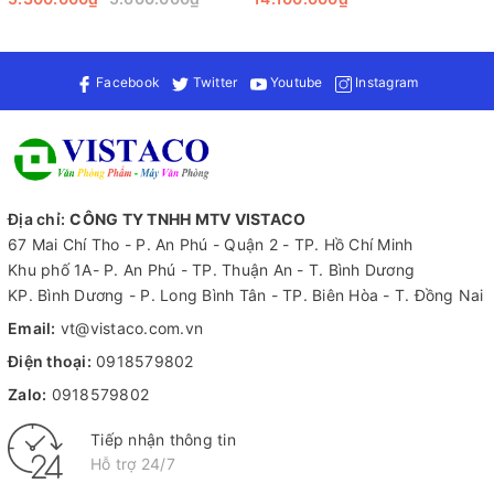
RJ45
Facebook
Twitter
Youtube
Instagram
Địa chỉ:
CÔNG TY TNHH MTV VISTACO
67 Mai Chí Tho - P. An Phú - Quận 2 - TP. Hồ Chí Minh
Khu phố 1A- P. An Phú - TP. Thuận An - T. Bình Dương
KP. Bình Dương - P. Long Bình Tân - TP. Biên Hòa - T. Đồng Nai
Hình Ảnh Sắc Nét
Email:
vt@vistaco.com.vn
Với công nghệ IPS Black, màn hình này mang đến trải nghiệm
Điện thoại:
0918579802
màu sắc sống động và độ tương phản lên tới 2000:1. Độ sáng
Zalo:
0918579802
đạt mức 400 cd/m² cùng khả năng hiển thị lên tới 1.07 tỷ màu
sắc, chắc chắn sẽ làm hài lòng những ai yêu cầu cao về chất
Tiếp nhận thông tin
lượng hình ảnh.
Hỗ trợ 24/7