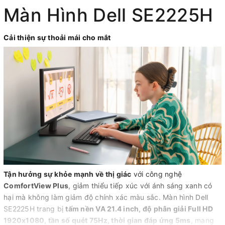
Màn Hình Dell SE2225H
Cải thiện sự thoải mái cho mắt
Tận hưởng sự khỏe mạnh về thị giác
với công nghệ
ComfortView Plus
, giảm thiểu tiếp xúc với ánh sáng xanh có
hại mà không làm giảm độ chính xác màu sắc. Màn hình Dell
SE2225H trang bị
tấm nền VA 21.4 inch, độ phân giải Full HD
1920x1080, tần số quét 75Hz, thời gian đáp ứng 5ms
, mang