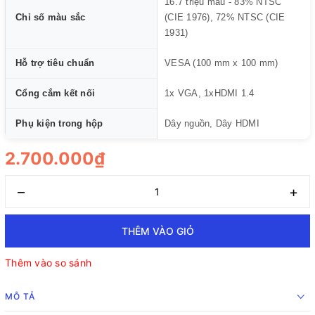
16.7 triệu màu - 83% NTSC
Chỉ số màu sắc
(CIE 1976), 72% NTSC (CIE
1931)
Hỗ trợ tiêu chuẩn
VESA (100 mm x 100 mm)
Cổng cắm kết nối
1x VGA, 1xHDMI 1.4
Phụ kiện trong hộp
Dây nguồn, Dây HDMI
2.700.000₫
–
+
THÊM VÀO GIỎ
Thêm vào so sánh
MÔ TẢ