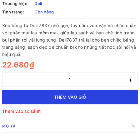
Thương hiệu:
Deli
Tình trạng:
Còn hàng
Xóa bảng từ Deli 7837 nhỏ gọn, tay cầm vừa vặn và chắc chắn
với phần mút lau mềm mại, giúp lau sạch và hạn chế tình trạng
bụi phấn rơi vãi lung tung. Deli7837 trả lại cho bạn chiếc bảng
trắng sáng, sạch đẹp để chuẩn bị cho những tiết học sôi nổi và
hiệu quả.
22.680₫
–
+
THÊM VÀO GIỎ
Thêm vào so sánh
MÔ TẢ