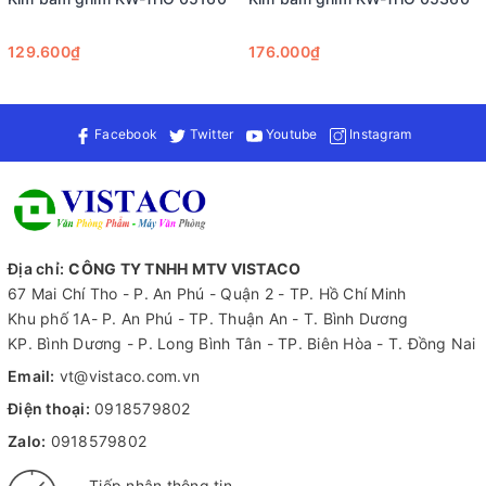
Công dụng của kim bấm số 3 Flexoffice FO-STS01 rất đa dạng.
Đầu tiên, nó giúp bạn đóng hồ sơ và giấy tờ thành tập gọn
129.600₫
176.000₫
gàng, ngăn nắp hơn bao giờ hết. Việc tổ chức tài liệu một cách
khoa học không chỉ giúp bạn dễ dàng tìm kiếm thông tin cần
thiết mà còn nâng cao hiệu quả làm việc nhờ vào sự tập trung
hơn vào nhiệm vụ chính.
Facebook
Twitter
Youtube
Instagram
Địa chỉ:
CÔNG TY TNHH MTV VISTACO
67 Mai Chí Tho - P. An Phú - Quận 2 - TP. Hồ Chí Minh
Khu phố 1A- P. An Phú - TP. Thuận An - T. Bình Dương
KP. Bình Dương - P. Long Bình Tân - TP. Biên Hòa - T. Đồng Nai
Email:
vt@vistaco.com.vn
Điện thoại:
0918579802
Để sử dụng kim bấm một cách hiệu quả nhất, bạn nên chú ý
đến cách thức thao tác. Đầu tiên, hãy đảm bảo rằng các giấy
Zalo:
0918579802
tờ cần đóng lại được xếp chồng lên nhau một cách ngay ngắn
Tiếp nhận thông tin