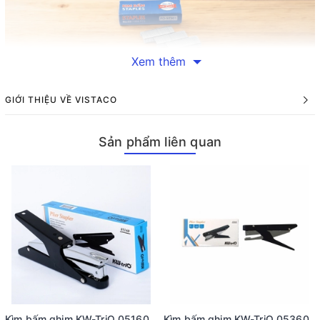
Xem thêm
GIỚI THIỆU VỀ VISTACO
Kim bấm số 3 Flexoffice FO-STS01 được thiết kế với nhiều tính
năng nổi bật, mang lại sự tiện lợi và hiệu quả cao trong công
Sản phẩm liên quan
việc. Được chế tạo từ chất liệu thép cao cấp, sản phẩm này
không chỉ đảm bảo độ cứng cao mà còn có khả năng chống gỉ
sét theo thời gian. Với lớp sáng bóng bên ngoài, kim bấm luôn
giữ được vẻ đẹp và độ mới mẻ dù đã sử dụng lâu dài.
Một trong những điểm mạnh của kim bấm số 3 Flexoffice FO-
STS01 chính là thiết kế thông minh. Chân kim chắc chắn và bền
bỉ giúp người dùng dễ dàng thao tác mà không lo bị gãy hay
hư hỏng. Hơn nữa, sản phẩm được thiết kế thân thiện với người
dùng, giúp bạn tiết kiệm thời gian và công sức khi thực hiện
các thao tác đóng hồ sơ.
Kìm bấm ghim KW-TriO 05160
Kìm bấm ghim KW-TriO 05360