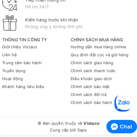
trước khi sử dụng kim bấm. Sau đó, đặt chân kim lên vị trí cần
Hỗ trợ 24/7
đóng và nhấn mạnh để đảm bảo rằng tất cả các giấy tờ đều
được ghim chặt với nhau. Ngoài ra, để bảo quản sản phẩm tốt
Kiểm hàng trước khi nhận
nhất, hãy lưu ý giữ ở điều kiện nhiệt độ bình thường và tránh để
Không ưng ý không tính phí
nơi có độ ẩm cao hoặc ánh nắng trực tiếp chiếu vào.
Tóm lại, kim bấm số 3 Flexoffice FO-STS01 không chỉ là một
THÔNG TIN CÔNG TY
CHÍNH SÁCH MUA HÀNG
công cụ hữu ích trong việc tổ chức tài liệu mà còn mang lại
Giới thiệu Vistaco
Hướng dẫn mua hàng online
nhiều lợi ích khác cho người dùng trong môi trường làm việc
Liên hệ
Quy định đặt cọc và giữ hàng
hàng ngày. Với chất lượng vượt trội cùng thiết kế thông minh,
Trung tâm bảo hành
Chính sách giao hàng
sản phẩm này chắc chắn sẽ nâng cao hiệu quả công việc của
Tuyển dụng
Chính sách thanh toán
bạn.
Hoạt động
Điều khoản giao dịch
Để biết thêm thông tin về sản phẩm này cũng như tìm hiểu
Khánh hàng tiêu biểu
Chính sách bảo mật
thêm về các loại văn phòng phẩm khác, hãy liên hệ ngay với
Chính sách đổi trả
Vistaco - Văn phòng phẩm Bình Dương: 0911 548 289 (zalo) để
Chính sách bảo hành
được tư vấn chi tiết hơn!
© Bản quyền thuộc về
Vistaco
Chat
Cung cấp bởi
Sapo