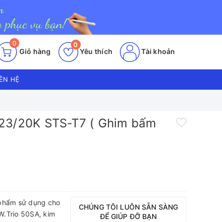
0
0
Giỏ hàng
Yêu thích
Tài khoản
IÊN HỆ
23/20K STS-T7 ( Ghim bấm
 phẩm sử dụng cho
CHÚNG TÔI LUÔN SẴN SÀNG
W.Trio 50SA, kim
ĐỂ GIÚP ĐỠ BẠN