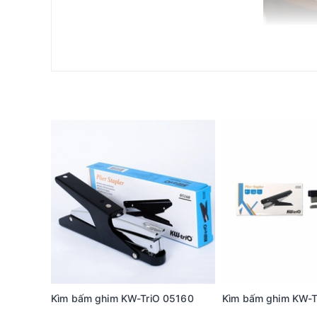
Kim bấm KW-Trio 23/20 có kích thước tiêu chuẩn 20 
điểm nổi bật của sản phẩm này là khả năng bấm tối đa
Sản phẩm được sản xuất từ thép chuyên dụng với độ cứ
Khi sử dụng kim bấm KW-Trio 23/20, người dùng sẽ nhận 
thiết kế nhỏ gọn và dễ dàng sử dụng, kim bấm này ph
đi kèm, việc bảo quản kim bấm trở nên đơn giản hơn b
So với các loại kim bấm khác trên thị trường, kim b
sản phẩm tương tự có thể không đạt yêu cầu về độ bề
in ấn của mình, người tiêu dùng cần cân nhắc kỹ lưỡ
Để sử dụng và bảo quản kim bấm KW-Trio 23/20 một c
trình sẽ giúp tăng cường tuổi thọ của sản phẩm cũng n
tránh tiếp xúc trực tiếp với ánh nắng mặt trời.
Tóm lại, kim bấm KW-Trio 23/20 là một lựa chọn hoàn
điểm nổi bật về kích thước, chất liệu cũng như lợi í
Để biết thêm thông tin về sản phẩm này cũng như tìm
Kìm bấm ghim KW-TriO 05160
Kìm bấm ghim KW-T
289 (zalo) để được tư vấn chi tiết hơn!