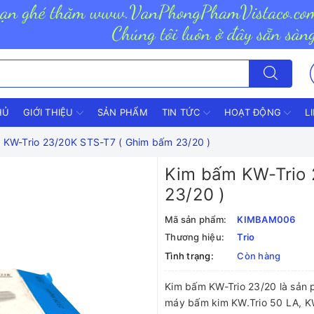
HỦ
GIỚI THIỆU
SẢN PHẨM
TIN TỨC
HOẠT ĐỘNG
L
 KW-Trio 23/20K STS-T7 ( Ghim bấm 23/20 )
Kim bấm KW-Trio 
23/20 )
Mã sản phẩm:
KIMBAM006
Thương hiệu:
Trio
Tình trạng:
Còn hàng
Kim bấm KW-Trio 23/20 là sản
máy bấm kim KW.Trio 50 LA, K