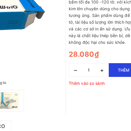
bấm tối đa 100 -120 tờ. với kí
kim lớn chuyên dùng cho dụng
tương ứng. Sản phẩm dùng để 
tờ, tài liệu số lượng lớn thích 
và các cơ sở in ấn sử dụng. Ưu
này là chất liệu thép bền bỉ, d
không độc hại cho sức khỏe.
28.080₫
–
+
THÊM 
g to
Thêm vào so sánh
CO