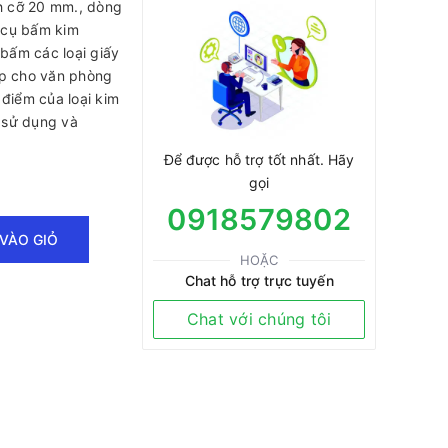
ch cỡ 20 mm., dòng
 cụ bấm kim
bấm các loại giấy
hợp cho văn phòng
 điểm của loại kim
ễ sử dụng và
Để được hỗ trợ tốt nhất. Hãy
gọi
0918579802
VÀO GIỎ
HOẶC
Chat hỗ trợ trực tuyến
Chat với chúng tôi