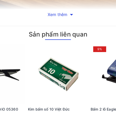
mm, được thiết kế đặc biệt để phù hợp với các loại máy bấm kim 
Xem thêm
 từ 100 đến 120 tờ giấy cùng lúc, giúp người dùng dễ dàng xử lý 
ng cao, ít bị gỉ sét, đảm bảo độ bền lâu dài trong quá trình sử 
Sản phẩm liên quan
thấy nhiều lợi ích đáng kể. Đầu tiên, sản phẩm giúp tiết kiệm thời
ù hợp cho mọi đối tượng trong văn phòng, từ nhân viên văn phòng 
ao giờ hết.
9%
ấm KW-Trio 23/20 nổi bật với chất lượng vượt trội và khả năng đá
n hoặc khả năng chịu tải khi phải xử lý nhiều tờ giấy cùng lúc. 
ng về chất lượng cũng như tính năng của sản phẩm.
ách hiệu quả nhất, người dùng cần chú ý đến cách lắp đặt và th
hư đảm bảo hiệu suất làm việc tối ưu. Ngoài ra, để kéo dài tuổi t
 hảo cho những ai đang tìm kiếm một giải pháp hiệu quả cho nhu 
ch mà nó mang lại, sản phẩm này chắc chắn sẽ đáp ứng tốt nhất yêu
 hiểu thêm về các loại văn phòng phẩm khác, hãy liên hệ ngay v
riO 05360
Kim bấm số 10 Việt Đức
Bấm 2 lỗ Eagl