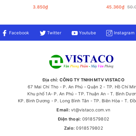
3.850₫
45.360₫
50.
Facebook
Twitter
Youtube
Instagram
Địa chỉ:
CÔNG TY TNHH MTV VISTACO
67 Mai Chí Tho - P. An Phú - Quận 2 - TP. Hồ Chí Mi
Khu phố 1A- P. An Phú - TP. Thuận An - T. Bình Dươ
KP. Bình Dương - P. Long Bình Tân - TP. Biên Hòa - T. Đ
Email:
vt@vistaco.com.vn
Điện thoại:
0918579802
Zalo:
0918579802