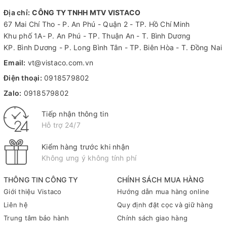
một cách khoa học và gọn gàng hơn ngay trên bàn làm việc.
Địa chỉ:
CÔNG TY TNHH MTV VISTACO
Thiết kế an toàn của kệ cũng là một yếu tố đáng chú ý. Các
67 Mai Chí Tho - P. An Phú - Quận 2 - TP. Hồ Chí Minh
cạnh của kệ được vát đều và trơn láng, tránh gây ra bất kỳ
Khu phố 1A- P. An Phú - TP. Thuận An - T. Bình Dương
nguy hiểm nào cho người sử dụng. Điều này đặc biệt quan
KP. Bình Dương - P. Long Bình Tân - TP. Biên Hòa - T. Đồng Nai
trọng trong môi trường văn phòng nơi mà sự an toàn luôn cần
Email:
vt@vistaco.com.vn
được đặt lên hàng đầu.
Điện thoại:
0918579802
Đặc điểm nổi bật của sản phẩm
Zalo:
0918579802
Kệ 2 Tầng Mica Xukiva 175-2 có kích thước lý tưởng là 35.5 x
26 x 11.5 cm với hai ngăn chứa dành riêng cho chứng từ các
Tiếp nhận thông tin
khổ A4, A5, A6. Sản phẩm có màu sắc phổ biến là xanh đen,
Hỗ trợ 24/7
tạo cảm giác trang nhã và chuyên nghiệp cho không gian làm
việc.
Kiểm hàng trước khi nhận
Không ưng ý không tính phí
Ngoài ra, kệ còn rất hữu ích để lưu trữ chứng từ đã xử lý hoặc
đang chờ xử lý trong ngày, giúp nhân viên dễ dàng quản lý
THÔNG TIN CÔNG TY
CHÍNH SÁCH MUA HÀNG
công việc hằng ngày mà không gặp phải khó khăn nào.
Giới thiệu Vistaco
Hướng dẫn mua hàng online
Chất lượng luôn là yếu tố quyết định đến sự thành công của bất
Liên hệ
Quy định đặt cọc và giữ hàng
kỳ sản phẩm nào và Kệ 2 Tầng Mica Xukiva 175-2 cũng không
Trung tâm bảo hành
Chính sách giao hàng
ngoại lệ. Với mẫu mã đẹp mắt và hiện đại cùng chất liệu nhựa