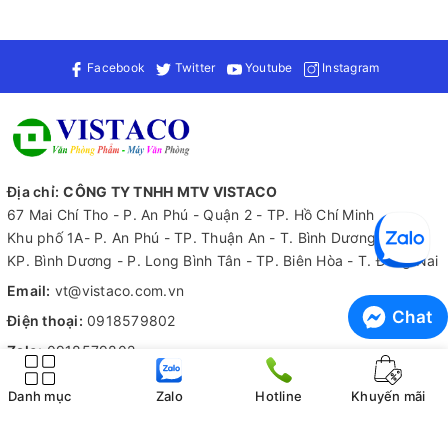
Vệ sinh giỏ bằng khăn mềm, tránh dùng chất tẩy rửa mạnh.
Kết Luận
Facebook
Twitter
Youtube
Instagram
Giỏ siêu thị Duy Tân không nắp No.724 là lựa chọn hoàn hảo
cho những ai cần một sản phẩm bền, đẹp và tiện lợi khi mua
sắm. Với chất liệu nhựa PP cao cấp, sản phẩm đảm bảo độ bền
cao, an toàn cho người dùng.
Địa chỉ:
CÔNG TY TNHH MTV VISTACO
Để biết thêm thông tin về sản phẩm này cũng như tìm hiểu
67 Mai Chí Tho - P. An Phú - Quận 2 - TP. Hồ Chí Minh
thêm về các loại văn phòng phẩm khác, hãy liên hệ ngay với
Khu phố 1A- P. An Phú - TP. Thuận An - T. Bình Dương
Vistaco - Văn phòng phẩm Bình Dương: 0911 548 289 (zalo) để
KP. Bình Dương - P. Long Bình Tân - TP. Biên Hòa - T. Đồng Nai
được tư vấn chi tiết hơn!
Email:
vt@vistaco.com.vn
Chat
Điện thoại:
0918579802
Zalo:
0918579802
Tiếp nhận thông tin
Danh mục
Zalo
Hotline
Khuyến mãi
Hỗ trợ 24/7