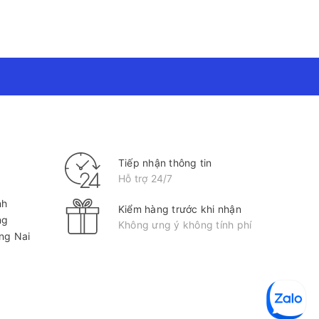
p giấy in chất lượng cao với mức giá hợp lý. Với
là sự lựa chọn hoàn hảo cho mọi nhu cầu của bạn trong
ới Vistaco - Văn phòng phẩm Bình Dương: 0911 548
Tiếp nhận thông tin
Hỗ trợ 24/7
nh
Kiểm hàng trước khi nhận
ng
Không ưng ý không tính phí
ồng Nai