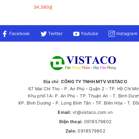
34.560₫
à một sản phẩm tuyệt vời dành cho những ai đang tìm kiếm giải phá
i, độ bền cao và tính thân thiện với môi trường, đây chắc chắn sẽ 
Facebook
Twitter
Youtube
Instagram
 hiểu thêm về các loại văn phòng phẩm khác, hãy liên hệ ngay v
Địa chỉ:
CÔNG TY TNHH MTV VISTACO
67 Mai Chí Tho - P. An Phú - Quận 2 - TP. Hồ Chí Mi
Khu phố 1A- P. An Phú - TP. Thuận An - T. Bình Dươ
KP. Bình Dương - P. Long Bình Tân - TP. Biên Hòa - T. Đ
Email:
vt@vistaco.com.vn
Điện thoại:
0918579802
Zalo:
0918579802