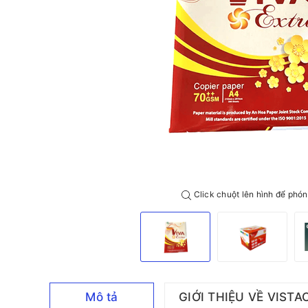
Click chuột lên hình để phón
Mô tả
GIỚI THIỆU VỀ VISTA