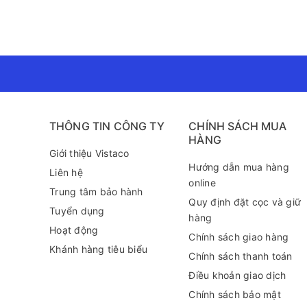
mình nữa.
Kết Luận
Tóm lại, giấy in Viva Extra Đỏ A4 định lượng 70 gsm l
nhiều đặc điểm nổi bật như chất lượng in ấn tuyệt vờ
công việc văn phòng cũng như cá nhân.
Để biết thêm thông tin về sản phẩm này cũng như tìm
289 (zalo) để được tư vấn chi tiết hơn!
THÔNG TIN CÔNG TY
CHÍNH SÁCH MUA
HÀNG
Giới thiệu Vistaco
Hướng dẫn mua hàng
Liên hệ
online
Trung tâm bảo hành
Quy định đặt cọc và giữ
Tuyển dụng
hàng
Hoạt động
Chính sách giao hàng
Khánh hàng tiêu biểu
Chính sách thanh toán
Điều khoản giao dịch
Chính sách bảo mật