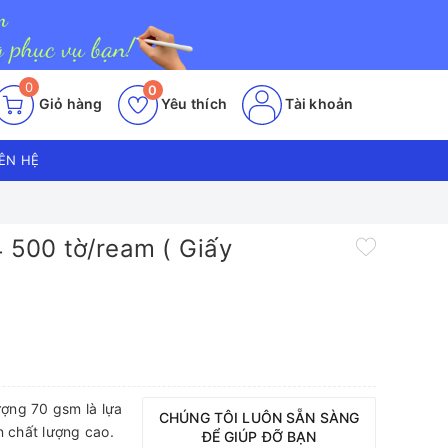
0
0
Giỏ hàng
Yêu thích
Tài khoản
IÊN HỆ
4 500 tờ/ream ( Giấy
)
ượng 70 gsm là lựa
CHÚNG TÔI LUÔN SẴN SÀNG
n chất lượng cao.
ĐỂ GIÚP ĐỠ BẠN