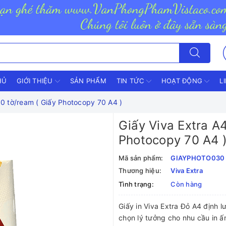
HỦ
GIỚI THIỆU
SẢN PHẨM
TIN TỨC
HOẠT ĐỘNG
L
00 tờ/ream ( Giấy Photocopy 70 A4 )
Giấy Viva Extra A
Photocopy 70 A4 
Mã sản phẩm:
GIAYPHOTO030
Thương hiệu:
Viva Extra
Tình trạng:
Còn hàng
Giấy in Viva Extra Đỏ A4 định l
chọn lý tưởng cho nhu cầu in ấ