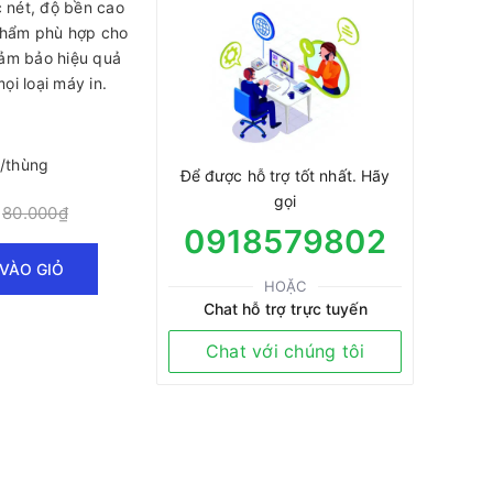
c nét, độ bền cao
 phẩm phù hợp cho
ảm bảo hiệu quả
mọi loại máy in.
p/thùng
Để được hỗ trợ tốt nhất. Hãy
gọi
80.000₫
:
0918579802
VÀO GIỎ
HOẶC
Chat hỗ trợ trực tuyến
Chat với chúng tôi