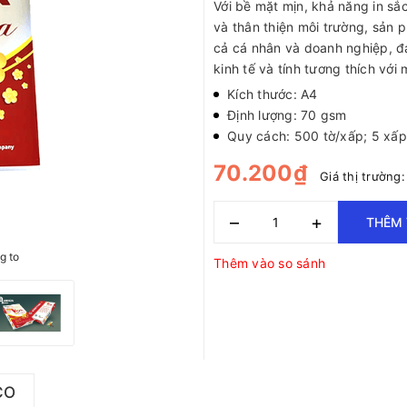
Với bề mặt mịn, khả năng in sắ
và thân thiện môi trường, sản
cả cá nhân và doanh nghiệp, đ
kinh tế và tính tương thích với 
Kích thước: A4
Định lượng: 70 gsm
Quy cách: 500 tờ/xấp; 5 xấ
70.200₫
Giá thị trường
–
+
THÊM 
g to
Thêm vào so sánh
CO