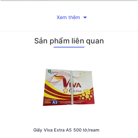
Xem thêm
mm), phù hợp với hầu hết các loại máy in hiện nay, từ máy in lase
của bạn sẽ không bị nhòe hay rách trong quá trình sử dụng. Mỗi gói
Sản phẩm liên quan
nh là chất lượng in ấn vượt trội. Sản phẩm được sản xuất bằng cô
n bản được in ra sẽ sắc nét và màu sắc trung thực nhất có thể. Kh
g.
 môi trường. Nguyên liệu sản xuất được tái chế và hoàn toàn khôn
t kiệm chi phí mà còn đáp ứng nhu cầu đa dạng trong công việc hà
ạn có thể dễ dàng sử dụng giấy để in tài liệu văn phòng, báo cáo
Giấy Viva Extra A5 500 tờ/ream
hết các loại máy in cũng là một lợi thế lớn. Bạn sẽ không phải lo l