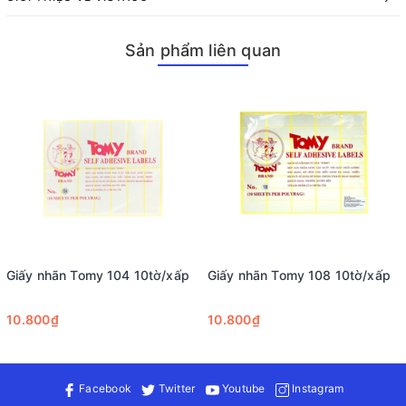
siêu thị, nhà sách, cửa hàng mỹ phẩm, shop thời trang, văn
phòng…
Sản phẩm liên quan
Cách sử dụng giấy in nhãn Tomy
Chọn loại giấy in nhãn Tomy phù hợp với nhu cầu sử dụng.
Sử dụng máy in tem nhãn tương thích để in thông tin cần
thiết.
Bóc nhãn ra khỏi lớp đế và dán lên bề mặt mong muốn.
Để biết thêm thông tin về sản phẩm này cũng như tìm hiểu
thêm về các loại văn phòng phẩm khác, hãy liên hệ ngay với
Vistaco - Văn phòng phẩm Bình Dương: 0911 548 289 (zalo) để
được tư vấn chi tiết hơn!
Giấy nhãn Tomy 104 10tờ/xấp
Giấy nhãn Tomy 108 10tờ/xấp
10.800₫
10.800₫
Facebook
Twitter
Youtube
Instagram