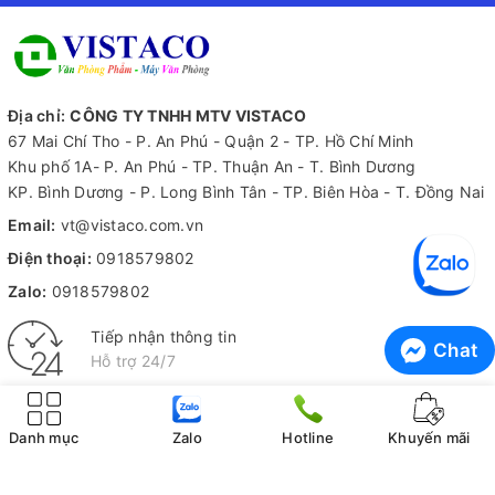
Địa chỉ:
CÔNG TY TNHH MTV VISTACO
67 Mai Chí Tho - P. An Phú - Quận 2 - TP. Hồ Chí Minh
Khu phố 1A- P. An Phú - TP. Thuận An - T. Bình Dương
KP. Bình Dương - P. Long Bình Tân - TP. Biên Hòa - T. Đồng Nai
Email:
vt@vistaco.com.vn
Điện thoại:
0918579802
Zalo:
0918579802
Tiếp nhận thông tin
Chat
Hỗ trợ 24/7
Kiểm hàng trước khi nhận
Không ưng ý không tính phí
Danh mục
Zalo
Hotline
Khuyến mãi
THÔNG TIN CÔNG TY
CHÍNH SÁCH MUA HÀNG