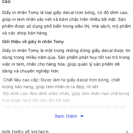
cao
Giấy in nhãn Tomy là loại giấy decal trơn bóng, có độ dính cao,
giúp in tem nhãn sắc nét và bám chắc trên nhiều bề mặt. Sản
phẩm được sử dụng phổ biến trong siêu thị, nhà sách, mỹ phẩm
và các shop bán hàng.
Giới thiệu về giấy in nhãn Tomy
Giấy in nhãn Tomy là một trong những dòng giấy decal được tin
dùng trong nhiều năm qua. Sản phẩm phát huy tốt vai trò trong
việc in tem, nhãn cho hàng hóa, giúp quản lý sản phẩm dễ
dàng và chuyên nghiệp hơn.
Chất liệu cao cấp: Được làm từ giấy decal trơn bóng, chất
lượng hảo hạng, giúp tem nhãn in ra đẹp, rõ nét.
Độ dính cao: Keo dính chắc chắn, giúp tem nhãn hạn chế bong
tróc hoặc rách khi dán lên bề mặt.
Tiện dụng và tiết kiệm thời gian: Sản phẩm được thiết kế sẵn
theo khổ chuẩn, giúp người dùng bỏ qua khâu cắt dán phức
Xem thêm
tạp.
Ứng dụng rộng rãi: Sử dụng phổ biến trong nhiều lĩnh vực như
GIỚI THIỆU VỀ VISTACO