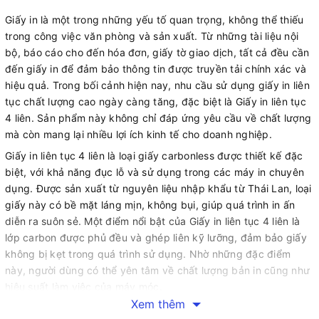
Giấy in là một trong những yếu tố quan trọng, không thể thiếu
trong công việc văn phòng và sản xuất. Từ những tài liệu nội
bộ, báo cáo cho đến hóa đơn, giấy tờ giao dịch, tất cả đều cần
đến giấy in để đảm bảo thông tin được truyền tải chính xác và
hiệu quả. Trong bối cảnh hiện nay, nhu cầu sử dụng giấy in liên
tục chất lượng cao ngày càng tăng, đặc biệt là Giấy in liên tục
4 liên. Sản phẩm này không chỉ đáp ứng yêu cầu về chất lượng
mà còn mang lại nhiều lợi ích kinh tế cho doanh nghiệp.
Giấy in liên tục 4 liên là loại giấy carbonless được thiết kế đặc
biệt, với khả năng đục lỗ và sử dụng trong các máy in chuyên
dụng. Được sản xuất từ nguyên liệu nhập khẩu từ Thái Lan, loại
giấy này có bề mặt láng mịn, không bụi, giúp quá trình in ấn
diễn ra suôn sẻ. Một điểm nổi bật của Giấy in liên tục 4 liên là
lớp carbon được phủ đều và ghép liên kỹ lưỡng, đảm bảo giấy
không bị kẹt trong quá trình sử dụng. Nhờ những đặc điểm
này, người dùng có thể yên tâm về chất lượng bản in cũng như
hiệu suất làm việc của máy móc.
Xem thêm
Lợi ích của Giấy in liên tục 4 liên