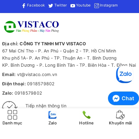
vượt trội, sản phẩm này là lựa chọn lý tưởng cho văn phòng và
Facebook
Twitter
Youtube
Instagram
quy trình sản xuất.
Để biết thêm thông tin về sản phẩm này cũng như tìm hiểu
thêm về các loại văn phòng phẩm khác, hãy liên hệ ngay với
Vistaco - Văn phòng phẩm Bình Dương: 0911 548 289 (zalo) để
được tư vấn chi tiết hơn!
Địa chỉ:
CÔNG TY TNHH MTV VISTACO
67 Mai Chí Tho - P. An Phú - Quận 2 - TP. Hồ Chí Minh
Khu phố 1A- P. An Phú - TP. Thuận An - T. Bình Dương
KP. Bình Dương - P. Long Bình Tân - TP. Biên Hòa - T. Đồng Nai
Email:
vt@vistaco.com.vn
Điện thoại:
0918579802
Zalo:
0918579802
Chat
Tiếp nhận thông tin
Hỗ trợ 24/7
Danh mục
Zalo
Hotline
Khuyến mãi
Kiểm hàng trước khi nhận
Không ưng ý không tính phí