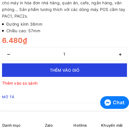
cho máy in hóa đơn nhà hàng, quán ăn, cafe, ngân hàng, văn
phòng... Sản phẩm tương thích với các dòng máy POS cầm tay
PAC1, PAC2s.
Đường kính 38mm
Chiều cao: 57mm
6.480₫
–
+
THÊM VÀO GIỎ
Thêm vào so sánh
MÔ TẢ
Chat
Giấy In Bill - Giấy In Nhiệt K57x38mm Chính Hãng
Danh mục
Zalo
Hotline
Khuyến mãi
Giấy in bill, giấy in nhiệt K57x38mm là loại giấy chuyên dùng