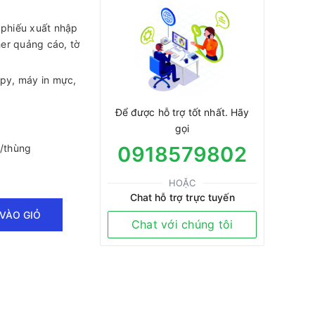
 phiếu xuất nhập
er quảng cáo, tờ
py, máy in mực,
Để được hỗ trợ tốt nhất. Hãy
gọi
p/thùng
0918579802
HOẶC
Chat hỗ trợ trực tuyến
VÀO GIỎ
Chat với chúng tôi