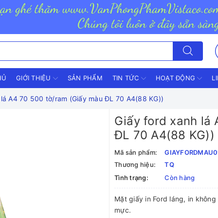
HỦ
GIỚI THIỆU
SẢN PHẨM
TIN TỨC
HOẠT ĐỘNG
L
 lá A4 70 500 tờ/ram (Giấy màu ĐL 70 A4(88 KG))
Giấy ford xanh lá
ĐL 70 A4(88 KG))
Mã sản phẩm:
GIAYFORDMAU0
Thương hiệu:
TQ
Tình trạng:
Còn hàng
Mặt giấy in Ford láng, in không
mực.