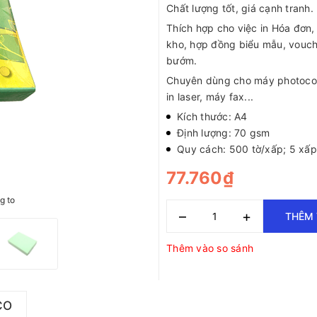
Chất lượng tốt, giá cạnh tranh.
Thích hợp cho việc in Hóa đơn,
kho, hợp đồng biểu mẫu, vouch
bướm.
Chuyên dùng cho máy photoco
in laser, máy fax...
Kích thước: A4
Định lượng: 70 gsm
Quy cách: 500 tờ/xấp; 5 xấ
77.760₫
g to
–
+
THÊM 
Thêm vào so sánh
CO