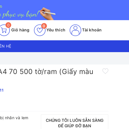
0
0
Giỏ hàng
Yêu thích
Tài khoản
IÊN HỆ
 A4 70 500 tờ/ram (Giấy màu
11
 bị nhăn và lem
CHÚNG TÔI LUÔN SẴN SÀNG
ĐỂ GIÚP ĐỠ BẠN