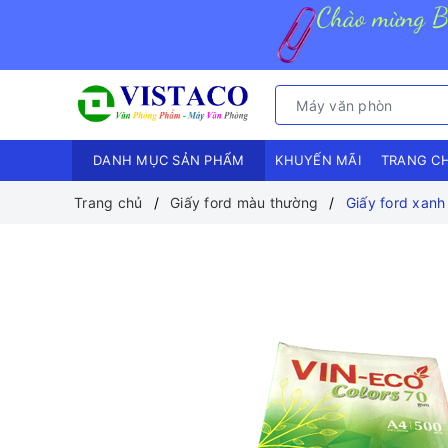
DANH MỤC SẢN PHẨM
KHUYẾN MÃI
TRANG C
Trang chủ
Giấy ford màu thường
Giấy ford xanh