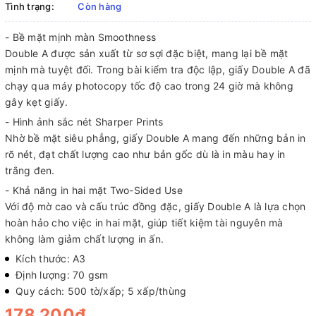
Tình trạng:
Còn hàng
- Bề mặt mịnh màn Smoothness
Double A được sản xuất từ sơ sợi đặc biệt, mang lại bề mặt
mịnh mà tuyệt đối. Trong bài kiểm tra độc lập, giấy Double A đã
chạy qua máy photocopy tốc độ cao trong 24 giờ mà không
gây kẹt giấy.
- Hình ảnh sắc nét Sharper Prints
Nhờ bề mặt siêu phẳng, giấy Double A mang đến những bản in
rõ nét, đạt chất lượng cao như bản gốc dù là in màu hay in
trắng đen.
- Khả năng in hai mặt Two-Sided Use
Với độ mờ cao và cấu trúc đồng đặc, giấy Double A là lựa chọn
hoàn hảo cho việc in hai mặt, giúp tiết kiệm tài nguyên mà
không làm giảm chất lượng in ấn.
Kích thước: A3
Định lượng: 70 gsm
Quy cách: 500 tờ/xấp; 5 xấp/thùng
178.200₫