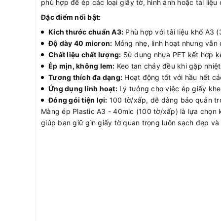
phù hợp để ép các loại giấy tờ, hình ảnh hoặc tài liệu
Đặc điểm nổi bật:
Kích thước chuẩn A3:
Phù hợp với tài liệu khổ A3 
Độ dày 40 micron:
Mỏng nhẹ, linh hoạt nhưng vẫn đủ
Chất liệu chất lượng:
Sử dụng nhựa PET kết hợp keo
Ép mịn, không lem:
Keo tan chảy đều khi gặp nhiệt
Tương thích đa dạng:
Hoạt động tốt với hầu hết cá
Ứng dụng linh hoạt:
Lý tưởng cho việc ép giấy khen
Đóng gói tiện lợi:
100 tờ/xấp, dễ dàng bảo quản tro
Màng ép Plastic A3 - 40mic (100 tờ/xấp) là lựa chọn 
giúp bạn giữ gìn giấy tờ quan trọng luôn sạch đẹp v