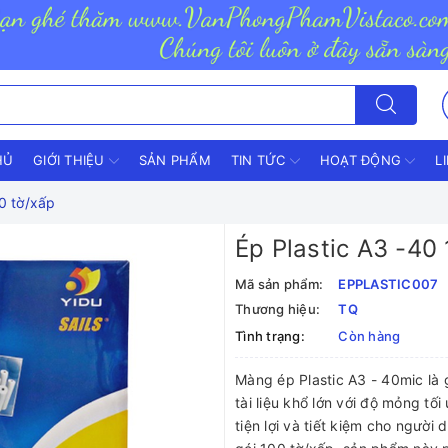
HỦ
GIỚI THIỆU
SẢN PHẨM
TIN TỨC
HOẠT ĐỘNG
L
0 tờ/xấp
Ép Plastic A3 -40
Mã sản phẩm:
EPPLASTIC007
Thương hiệu:
TQ
Tình trạng:
Còn hàng
Màng ép Plastic A3 - 40mic là 
tài liệu khổ lớn với độ mỏng tối
tiện lợi và tiết kiệm cho người