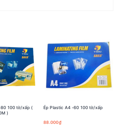
-80 100 tờ/xấp (
Ép Plastic A4 -60 100 tờ/xấp
Ép Plasti
0M )
Nhựa ép
88.000₫
124.200