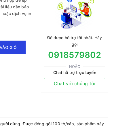
phù hợp để ép
tài liệu cần bảo
 hoặc dịch vụ in
Để được hỗ trợ tốt nhất. Hãy
gọi
VÀO GIỎ
0918579802
HOẶC
Chat hỗ trợ trực tuyến
Chat với chúng tôi
ho người dùng. Được đóng gói 100 tờ/xấp, sản phẩm này