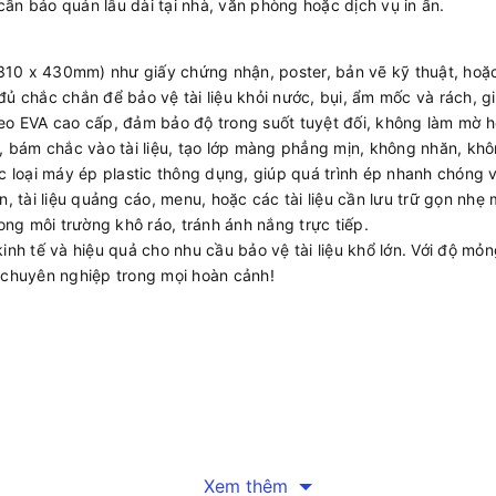
 cần bảo quản lâu dài tại nhà, văn phòng hoặc dịch vụ in ấn.
(310 x 430mm) như giấy chứng nhận, poster, bản vẽ kỹ thuật, hoặ
 chắc chắn để bảo vệ tài liệu khỏi nước, bụi, ẩm mốc và rách, giữ
 EVA cao cấp, đảm bảo độ trong suốt tuyệt đối, không làm mờ ho
, bám chắc vào tài liệu, tạo lớp màng phẳng mịn, không nhăn, kh
c loại máy ép plastic thông dụng, giúp quá trình ép nhanh chóng 
, tài liệu quảng cáo, menu, hoặc các tài liệu cần lưu trữ gọn nh
ng môi trường khô ráo, tránh ánh nắng trực tiếp.
kinh tế và hiệu quả cho nhu cầu bảo vệ tài liệu khổ lớn. Với độ m
à chuyên nghiệp trong mọi hoàn cảnh!
Xem thêm