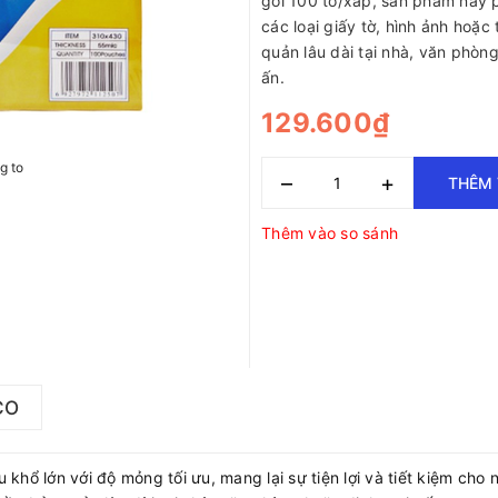
gói 100 tờ/xấp, sản phẩm này 
các loại giấy tờ, hình ảnh hoặc 
quản lâu dài tại nhà, văn phòng
ấn.
129.600₫
g to
–
+
THÊM 
Thêm vào so sánh
CO
ệu khổ lớn với độ mỏng tối ưu, mang lại sự tiện lợi và tiết kiệm c