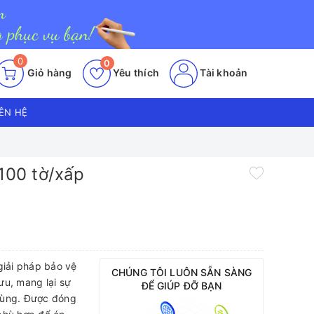
0
0
Giỏ hàng
Yêu thích
Tài khoản
IÊN HỆ
 100 tờ/xấp
giải pháp bảo vệ
CHÚNG TÔI LUÔN SẴN SÀNG
 ưu, mang lại sự
ĐỂ GIÚP ĐỠ BẠN
 dùng. Được đóng