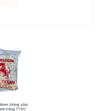
tốt. Kích thước 38mm giúp sản phẩm phù hợp với nhiều
 mát không chỉ tạo cảm giác dễ chịu mà còn giúp sản
này không chỉ đảm bảo độ bền cao mà còn mang lại khả
việc cần sự chắc chắn như cột tiền hay giữ chặt hàng
hau mà vẫn đảm bảo an toàn cho vật dụng.
. Kích thước này vừa đủ để cột chặt các vật dụng
 mà không tốn quá nhiều diện tích.
ổ chức đồ đạc bằng cách sử dụng dây thun để giữ
 ích trong việc giữ chặt tài liệu hoặc sắp xếp văn
38mm (trắng sữa)
ng hóa khi vận chuyển hoặc lưu trữ. Sự chắc chắn và
anh trắng TT91)