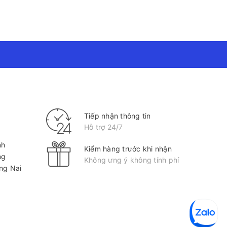
n, người tiêu dùng có thể tiết kiệm chi phí mà vẫn sở
ử dụng và bảo quản, phù hợp với nhiều đối tượng như
 đặc điểm nổi bật về chất liệu, kích thước cùng
ới Vistaco - Văn phòng phẩm Bình Dương: 0911 548
Tiếp nhận thông tin
Hỗ trợ 24/7
nh
Kiểm hàng trước khi nhận
ng
Không ưng ý không tính phí
ồng Nai