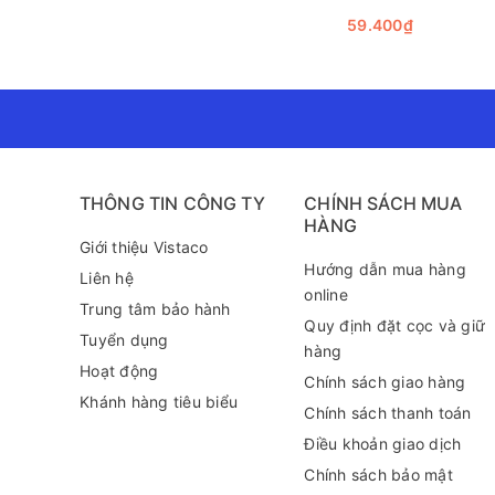
độ bền của sản phẩm đảm bảo hàng hóa luôn an toà
59.400₫
Một lý do khác khiến dây thun lớn được ưa chuộng là lợ
hữu một sản phẩm chất lượng cao phục vụ cho nhiều m
học sinh, sinh viên, nhân viên văn phòng hay những n
Kết luận
Dây thun lớn 38mm xanh lá thực sự là một sản phẩm đ
công dụng đa dạng, đây chắc chắn sẽ là trợ thủ đắc l
THÔNG TIN CÔNG TY
CHÍNH SÁCH MUA
HÀNG
Để biết thêm thông tin về sản phẩm này cũng như tìm
Giới thiệu Vistaco
289 (zalo) để được tư vấn chi tiết hơn!
Hướng dẫn mua hàng
Liên hệ
online
Trung tâm bảo hành
Quy định đặt cọc và giữ
Tuyển dụng
hàng
Hoạt động
Chính sách giao hàng
Khánh hàng tiêu biểu
Chính sách thanh toán
Điều khoản giao dịch
Chính sách bảo mật