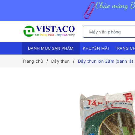
DANH MỤC SẢN PHẨM
KHUYẾN MÃI
TRANG C
Trang chủ
Dây thun
Dây thun lớn 38m (xanh lá)