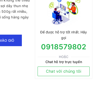
ẩm không thể thiếu
 sợi dây thun nhẹ
g 500g rất nhiều,
ời sống hàng ngày
Để được hỗ trợ tốt nhất. Hãy
gọi
VÀO GIỎ
0918579802
HOẶC
Chat hỗ trợ trực tuyến
Chat với chúng tôi