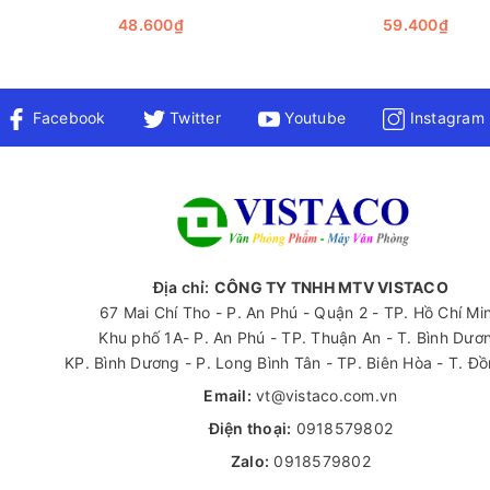
n trong quá trình di chuyển hoặc bảo quản.
48.600₫
59.400₫
i ích kinh tế mà nó mang lại. Với giá thành hợp lý cho số lượng lớ
ục đích khác nhau. Ngoài ra, sản phẩm có tính tiện lợi cao, dễ s
gười làm nghề tự do.
Facebook
Twitter
Youtube
Instagram
áng giá để sở hữu trong bộ sưu tập đồ dùng hàng ngày. Với những
ực giúp bạn giải quyết nhiều vấn đề trong cuộc sống.
 hiểu thêm về các loại văn phòng phẩm khác, hãy liên hệ ngay v
Địa chỉ:
CÔNG TY TNHH MTV VISTACO
67 Mai Chí Tho - P. An Phú - Quận 2 - TP. Hồ Chí Mi
Khu phố 1A- P. An Phú - TP. Thuận An - T. Bình Dươ
KP. Bình Dương - P. Long Bình Tân - TP. Biên Hòa - T. Đ
Email:
vt@vistaco.com.vn
Điện thoại:
0918579802
Zalo:
0918579802