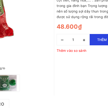
cột tien, hàng hóa,…. . Sản ph
trong gia đình bạn Trọng lượng
nên số lượng sợi dây thun tron
được sử dụng rộng rãi trong đ
48.600₫
–
+
THÊM 
Thêm vào so sánh
g to
CO