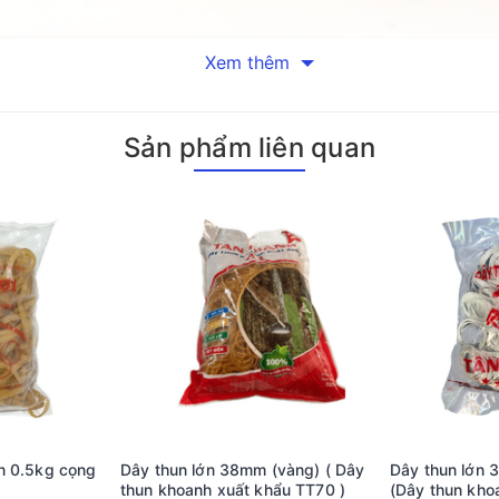
Xem thêm
 su thiên nhiên, mang đến độ bền vượt trội và khả năng chịu lực 
n tổ chức đồ đạc trong gia đình hay văn phòng. Màu xanh lá tươi
Sản phẩm liên quan
n 38mm xanh lá chính là chất liệu cao su thiên nhiên. Chất liệu 
 dài mà không bị đứt, giúp bạn yên tâm khi sử dụng cho các công 
này có thể đáp ứng nhu cầu sử dụng trong nhiều tình huống khác n
 sản phẩm trở thành lựa chọn hàng đầu của nhiều người tiêu dùng
 lượng nhẹ của dây thun giúp bạn dễ dàng vận chuyển và bảo quản
g nhiều lĩnh vực khác nhau:
cột tiền hoặc hàng hóa một cách gọn gàng. Bạn có thể dễ dàng t
 xộn hay thất lạc đồ đạc cần thiết. Ngoài ra, dây thun cũng rất hữu
ớn 0.5kg cọng
Dây thun lớn 38mm (vàng) ( Dây
Dây thun lớn 
m xanh lá đóng vai trò quan trọng trong kho bãi, giúp cố định hà
thun khoanh xuất khẩu TT70 )
(Dây thun kho