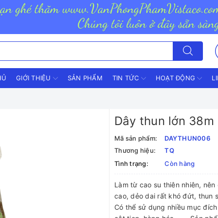
HỦ
GIỚI THIỆU
SẢN PHẨM
TIN TỨC
HOẠT ĐỘNG
L
Dây thun lớn 38m 
Mã sản phẩm:
DAYTHUN006
Thương hiệu:
TQ
Tình trạng:
Còn hàng
Làm từ cao su thiên nhiên, nên
cao, dẻo dai rất khó đứt, thun 
Có thể sử dụng nhiều mục đích