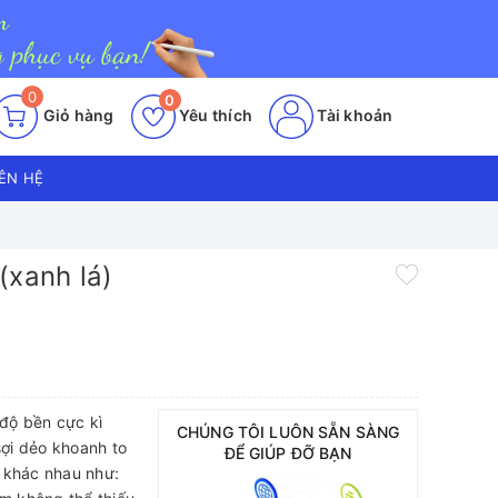
0
0
Giỏ hàng
Yêu thích
Tài khoản
IÊN HỆ
(xanh lá)
 độ bền cực kì
CHÚNG TÔI LUÔN SẴN SÀNG
sợi dẻo khoanh to
ĐỂ GIÚP ĐỠ BẠN
 khác nhau như: