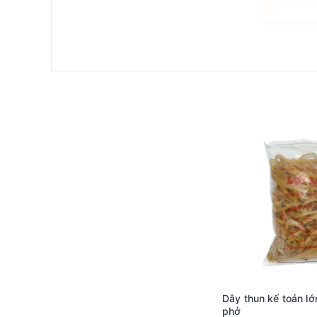
Đặc điểm của dây thun lớn 38mm xanh lá
Dây thun lớn 38mm xanh lá được làm từ chất liệu cao
mục đích sử dụng khác nhau, từ việc cột hàng hóa đế
phẩm nổi bật hơn trong mắt người dùng.
Một trong những ưu điểm nổi bật nhất của dây thun lớ
năng dẻo dai tuyệt vời. Nhờ đó, dây thun có thể kéo
hóa. Đặc biệt, với khả năng chịu lực tốt, dây thun 
Kích thước 38mm cũng là một yếu tố quan trọng khiến
mà không gây khó khăn khi thao tác. Hơn nữa, trọng
Công dụng đa dạng của dây thun lớn 38mm xanh lá
Dây thun lớn 38mm xanh lá có tính ứng dụng cao tron
Trong gia đình: Dây thun thường được sử dụng để 
chặt các vật dụng lại với nhau, tránh tình trạng lộn
phòng phẩm tại nơi làm việc.
Dây thun kế toán l
Trong công nghiệp và thương mại: Dây thun lớn 38m
phở