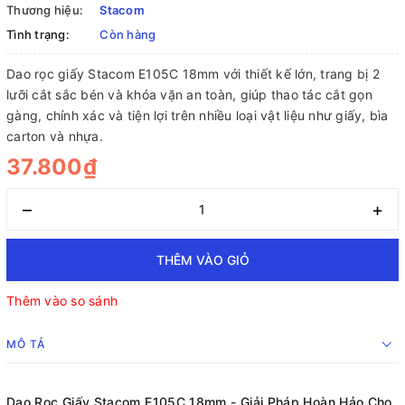
Thương hiệu:
Stacom
Tình trạng:
Còn hàng
Dao rọc giấy Stacom E105C 18mm với thiết kế lớn, trang bị 2
lưỡi cắt sắc bén và khóa vặn an toàn, giúp thao tác cắt gọn
gàng, chính xác và tiện lợi trên nhiều loại vật liệu như giấy, bìa
carton và nhựa.
37.800₫
–
+
THÊM VÀO GIỎ
Thêm vào so sánh
MÔ TẢ
Dao Rọc Giấy Stacom E105C 18mm - Giải Pháp Hoàn Hảo Cho