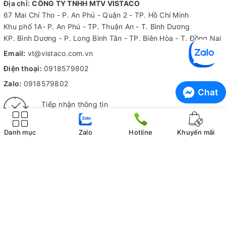
Địa chỉ:
CÔNG TY TNHH MTV VISTACO
67 Mai Chí Tho - P. An Phú - Quận 2 - TP. Hồ Chí Minh
Khu phố 1A- P. An Phú - TP. Thuận An - T. Bình Dương
KP. Bình Dương - P. Long Bình Tân - TP. Biên Hòa - T. Đồng Nai
Email:
vt@vistaco.com.vn
Điện thoại:
0918579802
Zalo:
0918579802
Chat
Tiếp nhận thông tin
Hỗ trợ 24/7
Danh mục
Zalo
Hotline
Khuyến mãi
Kiểm hàng trước khi nhận
Không ưng ý không tính phí
THÔNG TIN CÔNG TY
CHÍNH SÁCH MUA HÀNG
Giới thiệu Vistaco
Hướng dẫn mua hàng online
Liên hệ
Quy định đặt cọc và giữ hàng
Trung tâm bảo hành
Chính sách giao hàng
Tuyển dụng
Chính sách thanh toán