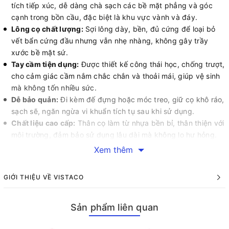
tích tiếp xúc, dễ dàng chà sạch các bề mặt phẳng và góc
cạnh trong bồn cầu, đặc biệt là khu vực vành và đáy.
Lông cọ chất lượng:
Sợi lông dày, bền, đủ cứng để loại bỏ
vết bẩn cứng đầu nhưng vẫn nhẹ nhàng, không gây trầy
xước bề mặt sứ.
Tay cầm tiện dụng:
Được thiết kế công thái học, chống trượt,
cho cảm giác cầm nắm chắc chắn và thoải mái, giúp vệ sinh
mà không tốn nhiều sức.
Dễ bảo quản:
Đi kèm đế đựng hoặc móc treo, giữ cọ khô ráo,
sạch sẽ, ngăn ngừa vi khuẩn tích tụ sau khi sử dụng.
Chất liệu cao cấp:
Thân cọ làm từ nhựa bền bỉ, thân thiện với
môi trường, đảm bảo sử dụng lâu dài mà không lo hư hỏng.
Cọ chà toilet đầu vuông là lựa chọn lý tưởng cho mọi gia đình,
Xem thêm
giúp nhà tắm luôn sạch bóng và thơm tho. Với thiết kế thông
minh và hiệu quả, sản phẩm này sẽ là trợ thủ đắc lực trong việc
GIỚI THIỆU VỀ VISTACO
duy trì vệ sinh không gian sống của bạn!
Sản phẩm liên quan