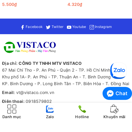
EH034)
5.500₫
4.320₫
Facebook
Twitter
Youtube
Instagram
Địa chỉ:
CÔNG TY TNHH MTV VISTACO
67 Mai Chí Tho - P. An Phú - Quận 2 - TP. Hồ Chí Minh
Khu phố 1A- P. An Phú - TP. Thuận An - T. Bình Dương
KP. Bình Dương - P. Long Bình Tân - TP. Biên Hòa - T. Đồng Nai
Email:
vt@vistaco.com.vn
Chat
Điện thoại:
0918579802
Zalo:
0918579802
Danh mục
Zalo
Hotline
Khuyến mãi
Tiếp nhận thông tin
Hỗ trợ 24/7