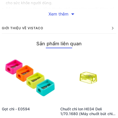
cho sức khỏe người dùng.
Dễ dàng mang theo: Kích thước nhỏ gọn giúp người dùng có
Xem thêm
thể dễ dàng mang theo bên mình.
Cách sử dụng
GIỚI THIỆU VỀ VISTACO
Đặt đầu bút chì vào lỗ chuốt.
Xoay nhẹ nhàng để gọt bút chì đến độ sắc nét mong muốn.
Sản phẩm liên quan
Đổ vụn chì ra ngoài sau khi sử dụng để giữ chuốt chì sạch
sẽ.
Để biết thêm thông tin về sản phẩm này cũng như tìm hiểu
thêm về các loại văn phòng phẩm khác, hãy liên hệ ngay với
Vistaco - Văn phòng phẩm Bình Dương: 0911 548 289 (zalo) để
được tư vấn chi tiết hơn!
Gọt chì - E0594
Chuốt chì lon H034 Deli
1/70.1680 (Máy chuốt bút chì -