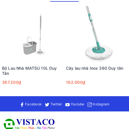
So với các dòng cây lau nhà khác, sản phẩm nhựa 360 độ có
mức giá phải chăng, phù hợp với mọi gia đình Việt Nam.
Ứng dụng của cây lau nhà 360 độ nhựa
Nhà ở
: Lau sạch sàn gạch, sàn gỗ, sàn đá hoa trong phòng
khách, phòng ngủ, nhà bếp.
Văn phòng
: Giữ không gian làm việc sạch sẽ, chuyên nghiệp.
Nhà hàng, quán cà phê
: Đáp ứng nhu cầu vệ sinh thường
xuyên ở nơi đông người.
Căn hộ nhỏ
: Nhờ thiết kế gọn nhẹ, cây lau nhà phù hợp với
không gian hạn chế.
Bộ Lau Nhà MATSU 10L Duy
Cây lau nhà Inox 360 Duy tân
Tân
367.200₫
162.000₫
Facebook
Twitter
Youtube
Instagram