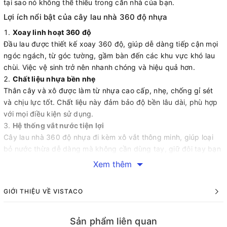
tại sao nó không thể thiếu trong căn nhà của bạn.
Lợi ích nổi bật của cây lau nhà 360 độ nhựa
Xoay linh hoạt 360 độ
Đầu lau được thiết kế xoay 360 độ, giúp dễ dàng tiếp cận mọi
ngóc ngách, từ góc tường, gầm bàn đến các khu vực khó lau
chùi. Việc vệ sinh trở nên nhanh chóng và hiệu quả hơn.
Chất liệu nhựa bền nhẹ
Thân cây và xô được làm từ nhựa cao cấp, nhẹ, chống gỉ sét
và chịu lực tốt. Chất liệu này đảm bảo độ bền lâu dài, phù hợp
với mọi điều kiện sử dụng.
Hệ thống vắt nước tiện lợi
Cây lau nhà 360 độ nhựa đi kèm xô vắt thông minh, giúp loại
bỏ nước thừa dễ dàng mà không cần dùng tay, giữ đôi tay bạn
luôn sạch sẽ.
Xem thêm
Tiết kiệm thời gian và công sức
Với bông lau microfiber thấm hút vượt trội, cây lau nhà 360 độ
GIỚI THIỆU VỀ VISTACO
nhựa làm sạch vết bẩn cứng đầu chỉ trong vài lần lau, giúp bạn
hoàn thành công việc nhanh chóng.
Giá cả hợp lý
Sản phẩm liên quan