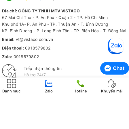
Địa chỉ:
CÔNG TY TNHH MTV VISTACO
67 Mai Chí Tho - P. An Phú - Quận 2 - TP. Hồ Chí Minh
Khu phố 1A- P. An Phú - TP. Thuận An - T. Bình Dương
KP. Bình Dương - P. Long Bình Tân - TP. Biên Hòa - T. Đồng Nai
Email:
vt@vistaco.com.vn
Điện thoại:
0918579802
Zalo:
0918579802
Chat
Tiếp nhận thông tin
Hỗ trợ 24/7
Kiểm hàng trước khi nhận
Danh mục
Zalo
Hotline
Khuyến mãi
Không ưng ý không tính phí
THÔNG TIN CÔNG TY
CHÍNH SÁCH MUA HÀNG
Giới thiệu Vistaco
Hướng dẫn mua hàng online
Liên hệ
Quy định đặt cọc và giữ hàng
Trung tâm bảo hành
Chính sách giao hàng