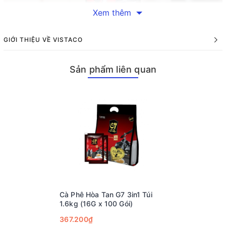
Xem thêm
GIỚI THIỆU VỀ VISTACO
Thông Tin Cơ Bản Về Sản Phẩm
Sản phẩm liên quan
Cà Phê G7 3in1 được đóng gói tiện lợi trong bịch 50 sachets,
mỗi sachet chứa đủ lượng cà phê cần thiết cho một ly nước
thơm ngon. Sự tiện lợi này giúp bạn dễ dàng thưởng thức cà
phê mọi lúc mọi nơi, từ văn phòng làm việc cho đến những
chuyến đi xa. Chỉ cần mở sachet, pha với nước nóng và khuấy
đều là bạn đã có ngay một ly cà phê đậm đà để khởi đầu ngày
mới hoặc thư giãn sau những giờ làm việc căng thẳng.
Quy Trình Sản Xuất Và Chất Lượng
Một trong những yếu tố quyết định đến chất lượng của Cà Phê
G7 chính là nguyên liệu cao cấp được sử dụng trong sản xuất.
Cà Phê Hòa Tan G7 3in1 Túi
Hạt cà phê được chọn lọc kỹ lưỡng từ những vùng trồng cà phê
1.6kg (16G x 100 Gói)
nổi tiếng nhất Việt Nam, đảm bảo mang lại hương vị tinh túy
367.200₫
nhất. Nguyên liệu tốt không chỉ tạo nên hương vị đặc trưng mà