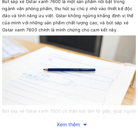
Bút sáp xé Gstar xanh 7600 là một sản phẩm nổi bật trong
ngành văn phòng phẩm, thu hút sự chú ý nhờ vào thiết kế độc
đáo và tính năng ưu việt. Gstar không ngừng khẳng định vị thế
của mình với những sản phẩm chất lượng cao, và bút sáp xé
Gstar xanh 7600 chính là minh chứng cho cam kết này.
Bút sáp xé Gstar xanh 7600 có thân bút làm từ giấy, giúp người
dùng dễ dàng bóc lớp vỏ ngoài khi sử dụng. Thiết kế này
Xem thêm
không chỉ thân thiện với môi trường mà còn mang lại sự tiện lợi
trong quá trình sử dụng. Lớp vỏ màu xanh tươi sáng tạo điểm