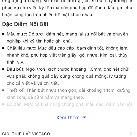
ứng dụng đa dạng. Với màu đỏ nổi bật, chiếc bút này không chỉ
phục vụ cho việc ký tên mà còn phù hợp để đánh dấu, ghi chú
hoặc sáng tạo trên nhiều bề mặt khác nhau.
Đặc Điểm Nổi Bật
Màu mực: Đỏ tươi, đậm nét, mang lại sự nổi bật và chuyên
nghiệp khi ký tên hoặc ghi chú.
Chất liệu mực: Mực dầu cao cấp, bám dính tốt, không lem,
nhanh khô, phù hợp viết trên giấy, gỗ, nhựa, kim loại, thủy
tinh, v.v.
Đầu bút: Ngòi tròn, kích thước khoảng 1.0mm, cho nét chữ
vừa phải, không quá dày cũng không quá mỏng, lý tưởng
cho cả viết và vẽ chi tiết.
Thiết kế: Thân bút nhựa thon gọn, dài khoảng 14cm, đường
kính 1cm, dễ cầm nắm và mang theo.
Độ bền: Mực có khả năng chống phai màu cao, đảm bảo nội
dung được lưu giữ lâu dài.
Xem thêm
Công Dụng
Ký tên: Màu đỏ nổi bật giúp chữ ký trở nên ấn tượng, phù hợp
GIỚI THIỆU VỀ VISTACO
cho các tài liệu quan trọng hoặc hợp đồng.