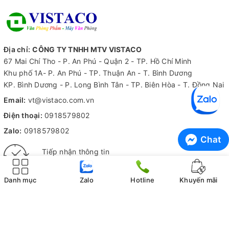
Địa chỉ:
CÔNG TY TNHH MTV VISTACO
67 Mai Chí Tho - P. An Phú - Quận 2 - TP. Hồ Chí Minh
Khu phố 1A- P. An Phú - TP. Thuận An - T. Bình Dương
KP. Bình Dương - P. Long Bình Tân - TP. Biên Hòa - T. Đồng Nai
Email:
vt@vistaco.com.vn
Điện thoại:
0918579802
Zalo:
0918579802
Chat
Tiếp nhận thông tin
Hỗ trợ 24/7
Danh mục
Zalo
Hotline
Khuyến mãi
Kiểm hàng trước khi nhận
Không ưng ý không tính phí
THÔNG TIN CÔNG TY
CHÍNH SÁCH MUA HÀNG