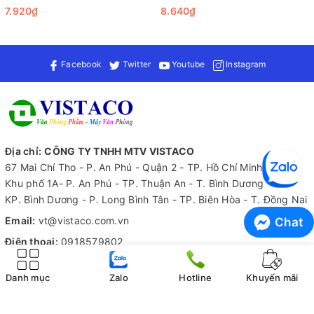
WB03)
7.920₫
8.640₫
hay kính. Đặc biệt, với độ rộng nét viết 2.5mm, sản phẩm này
phù hợp cho nhiều mục đích sử dụng khác nhau, từ giảng dạy,
thuyết trình đến ghi chú.
Facebook
Twitter
Youtube
Instagram
Mực chất lượng cao là yếu tố then chốt tạo nên thành công của
bút lông bảng Thiên Long WB-03. Mực đậm, tươi sáng giúp
chữ viết trở nên nổi bật hơn bao giờ hết. Hơn nữa, mực dễ dàng
xóa sạch mà không để lại dấu vết, ngay cả khi đã viết lâu trên
bảng. Điều này giúp tiết kiệm thời gian khi làm mới nội dung
trên bảng.
Địa chỉ:
CÔNG TY TNHH MTV VISTACO
67 Mai Chí Tho - P. An Phú - Quận 2 - TP. Hồ Chí Minh
Khu phố 1A- P. An Phú - TP. Thuận An - T. Bình Dương
KP. Bình Dương - P. Long Bình Tân - TP. Biên Hòa - T. Đồng Nai
Email:
vt@vistaco.com.vn
Chat
Điện thoại:
0918579802
Zalo:
0918579802
Danh mục
Zalo
Hotline
Khuyến mãi
Tiếp nhận thông tin
Hỗ trợ 24/7