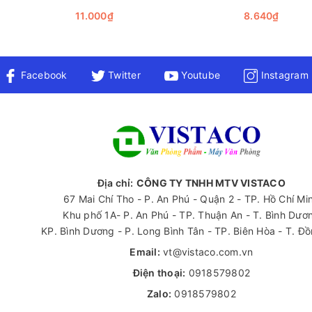
11.000₫
8.640₫
Facebook
Twitter
Youtube
Instagram
Địa chỉ:
CÔNG TY TNHH MTV VISTACO
67 Mai Chí Tho - P. An Phú - Quận 2 - TP. Hồ Chí Mi
Khu phố 1A- P. An Phú - TP. Thuận An - T. Bình Dươ
KP. Bình Dương - P. Long Bình Tân - TP. Biên Hòa - T. Đ
 Gel B Thiên Long GEL-B01 nổi bật với nhiều ưu điểm vượt trội về ch
Email:
vt@vistaco.com.vn
ao khả năng ghi chép nhanh chóng và dễ dàng. Sinh viên hài lòng v
Điện thoại:
0918579802
Zalo:
0918579802