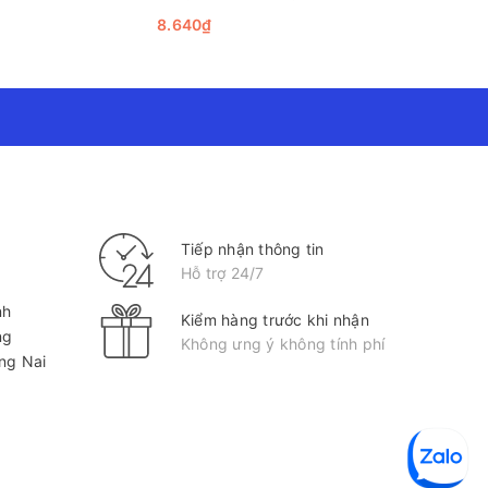
hộp 20/T960 New)
8.640₫
8.640₫
Tiếp nhận thông tin
Hỗ trợ 24/7
nh
Kiểm hàng trước khi nhận
ng
Không ưng ý không tính phí
ồng Nai
ất lượng và thiết kế.
ới sự thoải mái khi viết lâu. Nhân viên văn phòng ấn