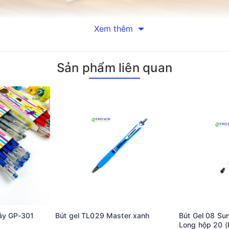
Xem thêm
 một công cụ viết mà còn là một sản phẩm được thiết kế tỉ mỉ nh
o ra những nét viết chính xác và sắc nét. Điều này rất quan trọng
Sản phẩm liên quan
lợi trong quá trình sử dụng và bảo quản. Với vỏ nhựa trong suốt, 
er Gel hiện đại, kết hợp ưu điểm của cả mực nước và mực bút bi.
àn tay người Việt Nam, bút giúp giảm cảm giác mỏi tay ngay cả khi v
chép.
ng chỉ là công cụ cá nhân mà còn là món quà ý nghĩa hoặc vật ph
hành công cụ marketing hiệu quả.
cây GP-301
Bút gel TL029 Master xanh
Bút Gel 08 Su
Long hộp 20 (