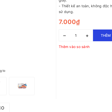
giấy.
- Thiết kế an toàn, không độc hạ
sử dụng.
7.000₫
–
+
THÊM 
Thêm vào so sánh
g to
CO