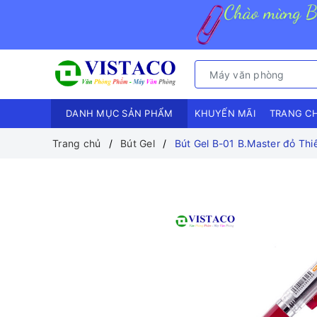
DANH MỤC SẢN PHẨM
KHUYẾN MÃI
TRANG C
Trang chủ
Bút Gel
Bút Gel B-01 B.Master đỏ Thi