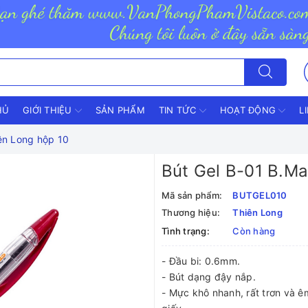
HỦ
GIỚI THIỆU
SẢN PHẨM
TIN TỨC
HOẠT ĐỘNG
L
ên Long hộp 10
Bút Gel B-01 B.Ma
Mã sản phẩm:
BUTGEL010
Thương hiệu:
Thiên Long
Tình trạng:
Còn hàng
- Đầu bi: 0.6mm.
- Bút dạng đậy nắp.
- Mực khô nhanh, rất trơn và êm