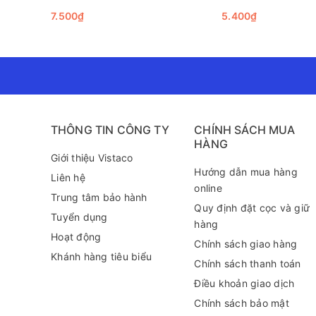
7.500₫
5.400₫
THÔNG TIN CÔNG TY
CHÍNH SÁCH MUA
HÀNG
Giới thiệu Vistaco
Hướng dẫn mua hàng
Liên hệ
online
Trung tâm bảo hành
Quy định đặt cọc và giữ
Tuyển dụng
Tại sao nên chọn Bút Gel B Thiên Long GEL-B01?
hàng
Hoạt động
Khi so sánh với các loại bút khác trên thị trường, Bút
Chính sách giao hàng
Khánh hàng tiêu biểu
Chính sách thanh toán
Phản hồi tích cực từ người dùng: Học sinh đánh giá c
tượng bởi sự chuyên nghiệp trong từng nét chữ.
Điều khoản giao dịch
Chính sách bảo mật
Kết luận