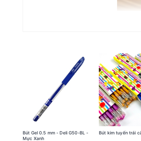
Đặc điểm nổi bật của Bút Gel B Thiên Long GEL-B01
Bút Gel B Thiên Long GEL-B01 không chỉ đơn thuần là
Đầu bi 0.6mm: Bút được trang bị đầu bi 0.6mm, giúp tạ
độ chính xác là yếu tố cần thiết.
Thiết kế dạng đậy nắp: Thiết kế này mang lại sự tiện 
giúp chủ động thay thế khi cần thiết.
Chất lượng mực tiên tiến: Sản phẩm sử dụng mực Butt
lại trải nghiệm thoải mái mà không lo lem hoặc nhòe.
Lợi ích khi sử dụng Bút Gel B Thiên Long GEL-B01
Tính tiện lợi và thoải mái: Với thiết kế phù hợp với b
lý tưởng cho học sinh và sinh viên thường xuyên ghi 
Kiểu dáng sang trọng: Với thiết kế đẹp mắt, bút khô
hợp để in logo hoặc thông điệp, giúp sản phẩm trở t
Bút Gel 0.5 mm - Deli G50-BL -
Bút kim tuyến trái 
Mực Xanh