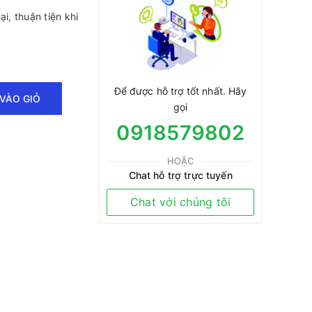
i, thuận tiện khi
Để được hỗ trợ tốt nhất. Hãy
VÀO GIỎ
gọi
0918579802
HOẶC
Chat hỗ trợ trực tuyến
Chat với chúng tôi