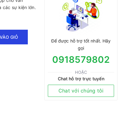
ợp cho văn
 các sự kiện lớn.
VÀO GIỎ
Để được hỗ trợ tốt nhất. Hãy
gọi
0918579802
HOẶC
Chat hỗ trợ trực tuyến
Chat với chúng tôi