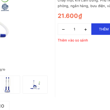
chảy mực khi cắm đứng. Phù h
phòng, ngân hàng, bưu điện, và
21.600₫
–
+
THÊM 
Thêm vào so sánh
g to
CO