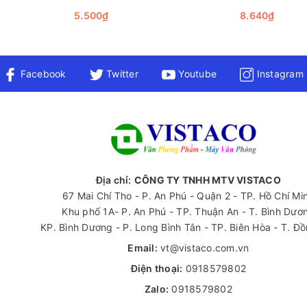
5.500₫
8.640₫
Facebook
Twitter
Youtube
Instagram
 một cách hiệu quả nhất, người dùng cần lưu ý tránh va chạm và
ơi dễ tiếp cận để tối ưu hóa khả năng quảng bá thương hiệu cũng n
Địa chỉ:
CÔNG TY TNHH MTV VISTACO
ứng nhu cầu viết lách hàng ngày mà còn mang lại nhiều giá trị 
67 Mai Chí Tho - P. An Phú - Quận 2 - TP. Hồ Chí Mi
n khích bạn trải nghiệm sản phẩm này để cảm nhận sự khác biệt tr
Khu phố 1A- P. An Phú - TP. Thuận An - T. Bình Dươ
nên dễ dàng hơn bao giờ hết!
KP. Bình Dương - P. Long Bình Tân - TP. Biên Hòa - T. Đ
 hiểu thêm về các loại văn phòng phẩm khác, hãy liên hệ ngay v
Email:
vt@vistaco.com.vn
Điện thoại:
0918579802
Zalo:
0918579802