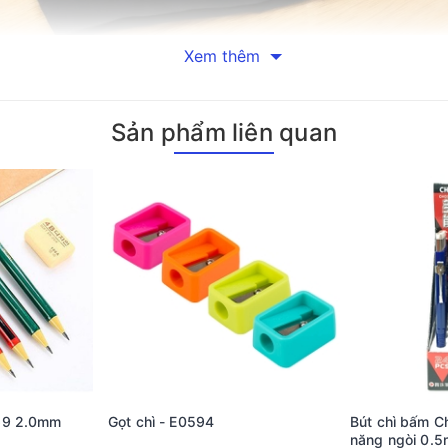
 thuần là một công cụ viết mà còn là giải pháp thông minh cho n
Xem thêm
ắm này có khả năng chứa hai bút trên cùng một đế, giúp tiết kiệm
, ngân hàng hay siêu thị, nơi nhu cầu sử dụng bút thường xuyên d
Sản phẩm liên quan
Long PH-02 chính là chất lượng mực. Mực của sản phẩm được thiế
i dùng viết mượt mà trên nhiều loại giấy khác nhau, từ giấy thườ
ảo mọi tài liệu được hoàn thành với chất lượng tốt nhất.
 Long PH-02 là khả năng không chảy mực khi cắm đứng. Đây thực
goài. Tính năng này giúp bảo vệ môi trường làm việc sạch sẽ và g
ẽ nhận thấy nhiều lợi ích thiết thực. Sản phẩm rất thích hợp để v
à độ dày vừa phải. Hơn nữa, bút đế cắm cũng là lựa chọn lý tưở
ế bút không chỉ tạo dấu ấn thương hiệu mạnh mẽ mà còn mang lại c
69 2.0mm
Gọt chì - E0594
Bút chì bấm C
năng ngòi 0.