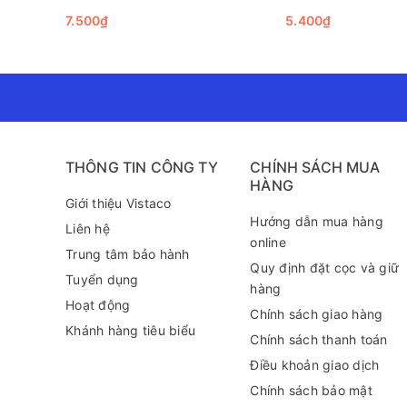
7.500₫
5.400₫
THÔNG TIN CÔNG TY
CHÍNH SÁCH MUA
HÀNG
Để bảo quản và sử dụng Bút đế cắm Thiên Long PH-02
Giới thiệu Vistaco
vị trí đặt bút cũng rất quan trọng; nên đặt ở những n
Hướng dẫn mua hàng
Liên hệ
chép nhanh chóng.
online
Trung tâm bảo hành
Tóm lại, Bút đế cắm Thiên Long PH-02 không chỉ đáp 
Quy định đặt cọc và giữ
bá thương hiệu độc đáo và tiện lợi. Chúng tôi khuyế
Tuyển dụng
hàng
PH-02 bên cạnh, chắc chắn rằng mọi ghi chép sẽ trở 
Hoạt động
Chính sách giao hàng
Để biết thêm thông tin về sản phẩm này cũng như tìm
Khánh hàng tiêu biểu
Chính sách thanh toán
289 (zalo) để được tư vấn chi tiết hơn!
Điều khoản giao dịch
Chính sách bảo mật