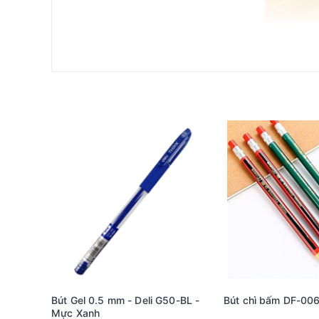
Sản phẩm Bút đế cắm Thiên Long PH-02 không chỉ đơn
tình huống khác nhau. Với thiết kế nhỏ gọn, bút đế c
rất phù hợp cho các địa điểm công cộng như bưu điện
Một trong những điểm nổi bật của Bút đế cắm Thiên 
sắc nét và rõ ràng. Đầu bi 0.7mm dạng cone giúp ngườ
này không chỉ nâng cao trải nghiệm viết mà còn đảm b
Một tính năng đáng chú ý khác của Bút đế cắm Thiên
bút trong thời gian dài mà không lo mực bị chảy ra n
Khi sử dụng Bút đế cắm Thiên Long PH-02, người dùng s
dụng trong các văn phòng hiện đại nhờ vào độ bóng v
hội nghị hay sự kiện lớn. Việc in logo công ty lên đ
Bút Gel 0.5 mm - Deli G50-BL -
Bút chì bấm DF-00
Mực Xanh