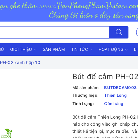
HỦ
GIỚI THIỆU
SẢN PHẨM
TIN TỨC
HOẠT ĐỘNG
L
 PH-02 xanh hộp 10
Bút đế cắm PH-02
Mã sản phẩm:
BUTDECAM003
Thương hiệu:
Thiên Long
Tình trạng:
Còn hàng
Bút đế cắm Thiên Long PH-02 l
hảo cho công việc ghi chép ch
thiết kế tiện lợi, mực ra đều, 