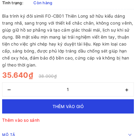
Tình trạng:
Còn hàng
Bìa trình ký đôi simili FO-CB01 Thiên Long sở hữu kiểu dáng
trang nhã, sang trọng với thiết kế chắc chắn, không cong vênh,
giúp giữ hồ sơ phẳng và tạo cảm giác thoải mái, lịch sự khi sử
dụng. Bề mặt siêu mịn mang lại trải nghiệm viết êm tay, thuận
tiện cho việc ghi chép hay ký duyệt tài liệu. Kẹp kim loại cao
cấp, sáng bóng, được phủ lớp tráng dầu chống sét giúp hạn
chế oxy hóa, đảm bảo độ bền cao, cứng cáp và không bị han
gỉ theo thời gian.
35.640₫
38.000₫
–
+
THÊM VÀO GIỎ
Thêm vào so sánh
MÔ TẢ