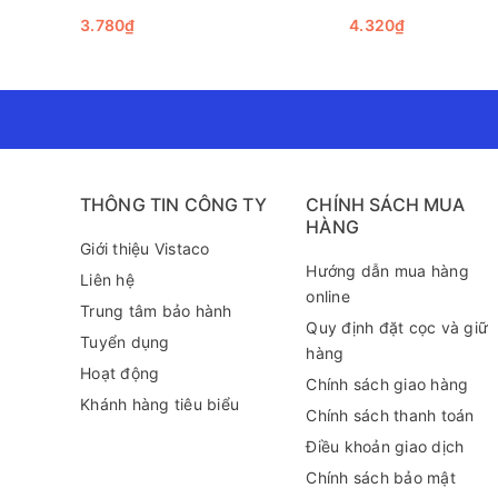
còn thể hiện sự chuyên nghiệp khi bạn sử dụng trong c
3.780₫
4.320₫
trị hình ảnh cá nhân hoặc doanh nghiệp của bạn.
Lợi ích khi sử dụng bìa nút A
Việc sử dụng bìa nút A4 có in HCB2434 Thiên Long mang
thiết. Bạn sẽ không còn phải mất thời gian lục lọi gi
như ánh sáng mặt trời hay độ ẩm – những yếu tố có th
Ứng dụng thực tế
THÔNG TIN CÔNG TY
CHÍNH SÁCH MUA
HÀNG
Bìa nút A4 HCB2434 rất đa dạng trong ứng dụng thực
Giới thiệu Vistaco
sinh sinh viên muốn giữ gìn bài vở hay thậm chí là tr
Hướng dẫn mua hàng
Liên hệ
hiệu quả hơn bao giờ hết.
online
Trung tâm bảo hành
Quy định đặt cọc và giữ
Tuyển dụng
hàng
Hoạt động
Chính sách giao hàng
Khánh hàng tiêu biểu
Chính sách thanh toán
Điều khoản giao dịch
Chính sách bảo mật