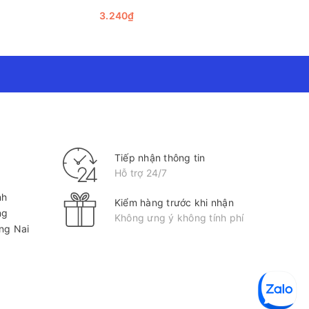
màu sắc hài hòa và họa tiết tinh tế giúp nâng cao giá
3.240₫
65.000₫
một cách khoa học hơn, từ đó dễ dàng tìm kiếm khi cần
ệu khỏi bụi bẩn, nước và các tác nhân bên ngoài khác
hân viên văn phòng cần tổ chức hồ sơ công việc, học
Tiếp nhận thông tin
p nhất. Sản phẩm giúp người dùng quản lý tài liệu
Hỗ trợ 24/7
nh
Kiểm hàng trước khi nhận
ng
Không ưng ý không tính phí
ồng Nai