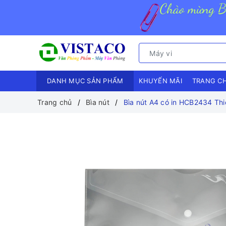
DANH MỤC SẢN PHẨM
KHUYẾN MÃI
TRANG C
Trang chủ
Bìa nút
Bìa nút A4 có in HCB2434 Th