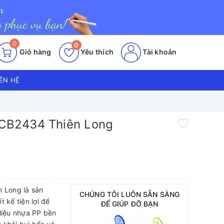
0
0
Giỏ hàng
Yêu thích
Tài khoản
IÊN HỆ
 HCB2434 Thiên Long
n Long là sản
CHÚNG TÔI LUÔN SẴN SÀNG
 kế tiện lợi để
ĐỂ GIÚP ĐỠ BẠN
t liệu nhựa PP bền