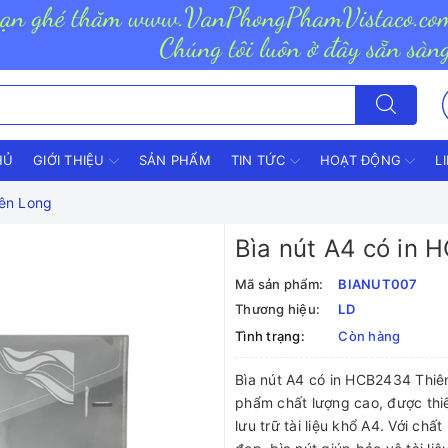
HỦ
GIỚI THIỆU
SẢN PHẨM
TIN TỨC
HOẠT ĐỘNG
L
iên Long
Bìa nút A4 có in
Mã sản phẩm:
BIANUT007
Thương hiệu:
LD
Tình trạng:
Còn hàng
Bìa nút A4 có in HCB2434 Thiê
phẩm chất lượng cao, được thiết
lưu trữ tài liệu khổ A4. Với chấ