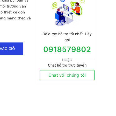
u khỏi bụi bẩn và
 môi trường văn
ó thiết kế gọn
 dàng mang theo và
Để được hỗ trợ tốt nhất. Hãy
gọi
0918579802
VÀO GIỎ
HOẶC
Chat hỗ trợ trực tuyến
Chat với chúng tôi