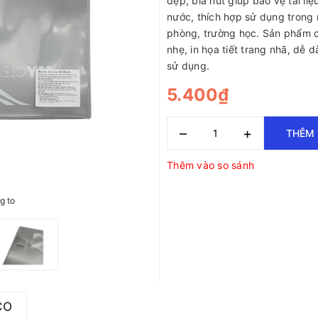
đẹp, bìa nút giúp bảo vệ tài liệ
nước, thích hợp sử dụng trong
phòng, trường học. Sản phẩm c
nhẹ, in họa tiết trang nhã, dễ
sử dụng.
5.400₫
–
+
THÊM 
Thêm vào so sánh
g to
CO