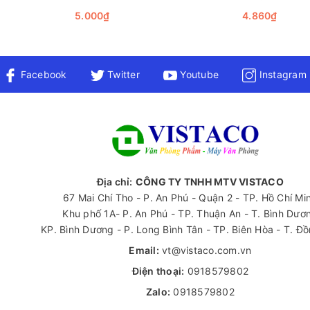
ác cuộc họp hay trình bày tài liệu trước đối tác. Sự kết hợp giữa 
5.000₫
4.860₫
4 HCB2434
 lại nhiều lợi ích thiết thực. Đầu tiên, nó giúp tổ chức tài liệu 
Facebook
Twitter
Youtube
Instagram
ữa hàng đống giấy tờ nữa. Thứ hai, sản phẩm này còn bảo vệ tài li
ể làm hư hại đến chất lượng giấy tờ.
 tế. Nó phù hợp cho nhiều đối tượng người dùng khác nhau như n
ong các cuộc hội họp để trình bày thông tin một cách chuyên nghiệ
Địa chỉ:
CÔNG TY TNHH MTV VISTACO
67 Mai Chí Tho - P. An Phú - Quận 2 - TP. Hồ Chí Mi
Khu phố 1A- P. An Phú - TP. Thuận An - T. Bình Dươ
KP. Bình Dương - P. Long Bình Tân - TP. Biên Hòa - T. Đ
Email:
vt@vistaco.com.vn
Điện thoại:
0918579802
Zalo:
0918579802