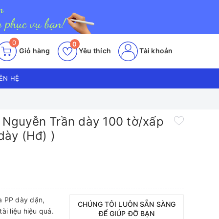
0
0
Giỏ hàng
Yêu thích
Tài khoản
IÊN HỆ
g Nguyễn Trần dày 100 tờ/xấp
 dày (Hđ) )
ựa PP dày dặn,
CHÚNG TÔI LUÔN SẴN SÀNG
i liệu hiệu quả.
ĐỂ GIÚP ĐỠ BẠN