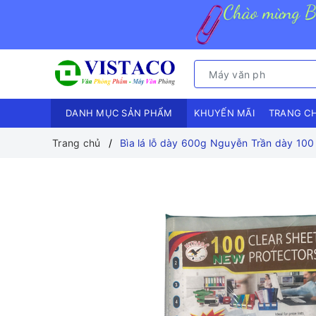
DANH MỤC SẢN PHẨM
KHUYẾN MÃI
TRANG C
Trang chủ
Bìa lá lỗ dày 600g Nguyễn Trần dày 100 t