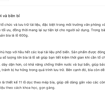
ợi và bền bỉ
 tổ chức và lưu trữ tài liệu, đặc biệt trong môi trường văn phòng v
u tối ưu, đồng thời mang lại sự tiện lợi cho người sử dụng. Trong
ản bìa lá lỗ 600g.
hù hợp với hầu hết các loại tài liệu phổ biến. Sản phẩm được đóng
 lượng lớn bìa lá lỗ sẽ giúp bạn tiết kiệm thời gian khi cần tổ ch
, dày dặn hơn, có khả năng chống thấm nước và bụi bẩn, giúp bảo 
 tránh bị hư hỏng trong quá trình lưu trữ. Bên cạnh đó, bìa còn d
h là thiết kế 11 lỗ dọc theo mép bìa, giúp dễ dàng gắn vào các cò
i liệu theo cách khoa học, gọn gàng.