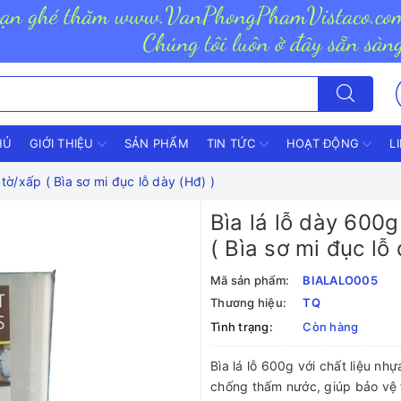
HỦ
GIỚI THIỆU
SẢN PHẨM
TIN TỨC
HOẠT ĐỘNG
L
ờ/xấp ( Bìa sơ mi đục lỗ dày (Hđ) )
Bìa lá lỗ dày 600
( Bìa sơ mi đục lỗ
Mã sản phẩm:
BIALALO005
Thương hiệu:
TQ
Tình trạng:
Còn hàng
Bìa lá lỗ 600g với chất liệu nh
chống thấm nước, giúp bảo vệ tà