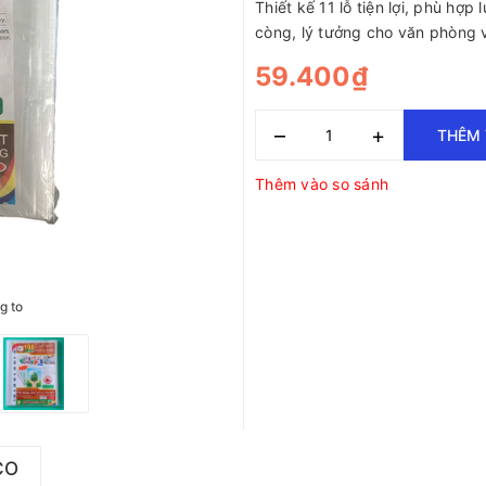
Thiết kế 11 lỗ tiện lợi, phù hợp 
còng, lý tưởng cho văn phòng 
59.400₫
–
+
THÊM 
Thêm vào so sánh
g to
CO