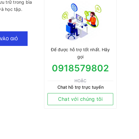
lưu trữ trong bìa
và học tập.
VÀO GIỎ
Để được hỗ trợ tốt nhất. Hãy
gọi
0918579802
HOẶC
Chat hỗ trợ trực tuyến
Chat với chúng tôi