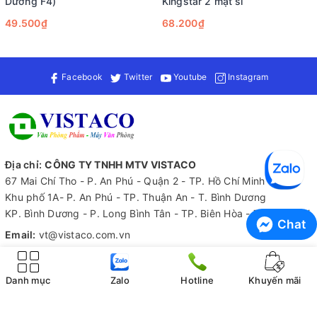
Dương F4)
Kingstar 2 mặt si
hoặc lấy tài liệu mà không lo hư hỏng hay rách nát.
49.500₫
68.200₫
Facebook
Twitter
Youtube
Instagram
Địa chỉ:
CÔNG TY TNHH MTV VISTACO
67 Mai Chí Tho - P. An Phú - Quận 2 - TP. Hồ Chí Minh
Một điểm mạnh khác của sản phẩm này chính là độ bền và tính
Khu phố 1A- P. An Phú - TP. Thuận An - T. Bình Dương
ổn định. Nhờ công nghệ sản xuất hiện đại đạt tiêu chuẩn quốc
KP. Bình Dương - P. Long Bình Tân - TP. Biên Hòa - T. Đồng Nai
Chat
tế, Bìa còng FO-BC12 có thể sử dụng lâu dài mà không bị hư
Email:
vt@vistaco.com.vn
hỏng hay mất dáng ban đầu. Đây là yếu tố rất quan trọng đối
Điện thoại:
0918579802
với những ai thường xuyên di chuyển hoặc sử dụng nhiều loại
tài liệu khác nhau.
Zalo:
0918579802
Danh mục
Zalo
Hotline
Khuyến mãi
Để tận dụng tối đa lợi ích của Bìa còng 70mm A4 FO-BC12
Tiếp nhận thông tin
Thiên Long, người dùng nên sắp xếp tài liệu một cách khoa