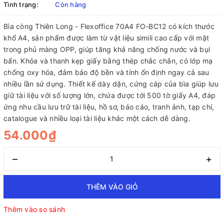
Tình trạng:
Còn hàng
Bìa còng Thiên Long - Flexoffice 70A4 FO-BC12 có kích thước
khổ A4, sản phẩm được làm từ vật liệu simili cao cấp với mặt
trong phủ màng OPP, giúp tăng khả năng chống nước và bụi
bẩn. Khóa và thanh kẹp giấy bằng thép chắc chắn, có lớp mạ
chống oxy hóa, đảm bảo độ bền và tính ổn định ngay cả sau
nhiều lần sử dụng. Thiết kế dày dặn, cứng cáp của bìa giúp lưu
giữ tài liệu với số lượng lớn, chứa được tới 500 tờ giấy A4, đáp
ứng nhu cầu lưu trữ tài liệu, hồ sơ, báo cáo, tranh ảnh, tạp chí,
catalogue và nhiều loại tài liệu khác một cách dễ dàng.
54.000₫
–
+
THÊM VÀO GIỎ
Thêm vào so sánh