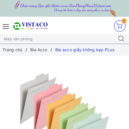
0
Trang chủ
Bìa Acco
Bìa acco giấy không kẹp PLus