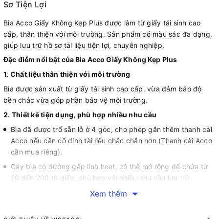
Sơ Tiện Lợi
Bìa Acco Giấy Không Kẹp Plus được làm từ giấy tái sinh cao
cấp, thân thiện với môi trường. Sản phẩm có màu sắc đa dạng,
giúp lưu trữ hồ sơ tài liệu tiện lợi, chuyên nghiệp.
Đặc điểm nổi bật của Bìa Acco Giấy Không Kẹp Plus
1. Chất liệu thân thiện với môi trường
Bìa được sản xuất từ giấy tái sinh cao cấp, vừa đảm bảo độ
bền chắc vừa góp phần bảo vệ môi trường.
2. Thiết kế tiện dụng, phù hợp nhiều nhu cầu
Bìa đã được trổ sẵn lỗ ở 4 góc, cho phép gắn thêm thanh cài
Acco nếu cần cố định tài liệu chắc chắn hơn (Thanh cài Acco
cần mua riêng).
Gáy bìa có đường gấp linh hoạt, có thể mở rộng để chứa từ
20 đến 200 tờ giấy, phù hợp với nhiều nhu cầu lưu trữ.
3. Đa dạng màu sắc, chuyên nghiệp trong lưu trữ
Xem thêm
Sản phẩm có nhiều màu sắc khác nhau, giúp phân loại tài liệu
dễ dàng hơn, đồng thời tăng tính thẩm mỹ cho không gian làm