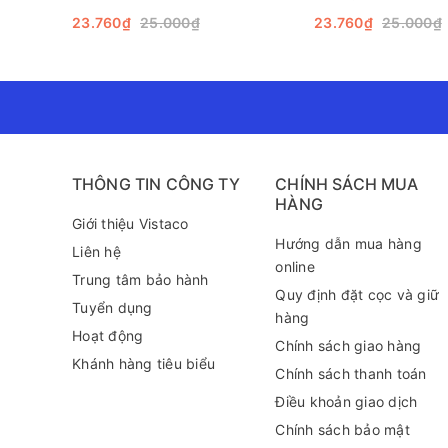
Một trong những ưu điểm nổi bật của băng keo vải 4,
23.760₫
25.000₫
23.760₫
25.000₫
mặt thô ráp. Ví dụ thực tế có thể thấy như việc sử d
hơn trong việc lựa chọn ứng dụng phù hợp với nhu cầ
THÔNG TIN CÔNG TY
CHÍNH SÁCH MUA
HÀNG
Giới thiệu Vistaco
Hướng dẫn mua hàng
Liên hệ
online
Trung tâm bảo hành
Quy định đặt cọc và giữ
Tuyển dụng
hàng
Hoạt động
Chính sách giao hàng
Khánh hàng tiêu biểu
Chính sách thanh toán
Điều khoản giao dịch
Băng keo 
Chính sách bảo mật