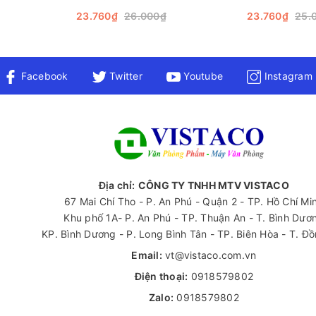
8cm 10 mét đỏ chính là khả năng bám dính trên nhiều loại bề mặt
23.760₫
26.000₫
23.760₫
25.
ụng để cố định dây điện trên tường hoặc để sửa chữa đồ nội thất b
u của mình.
Facebook
Twitter
Youtube
Instagram
Địa chỉ:
CÔNG TY TNHH MTV VISTACO
67 Mai Chí Tho - P. An Phú - Quận 2 - TP. Hồ Chí Mi
Khu phố 1A- P. An Phú - TP. Thuận An - T. Bình Dươ
KP. Bình Dương - P. Long Bình Tân - TP. Biên Hòa - T. Đ
Email:
vt@vistaco.com.vn
Điện thoại:
0918579802
vải 4,8cm 10mét đỏ
Zalo:
0918579802