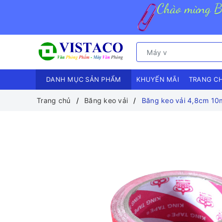
DANH MỤC SẢN PHẨM
KHUYẾN MÃI
TRANG C
Trang chủ
Băng keo vải
Băng keo vải 4,8cm 10