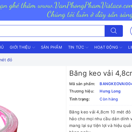
HỦ
GIỚI THIỆU
SẢN PHẨM
TIN TỨC
HOẠT ĐỘNG
L
mét đỏ
Băng keo vải 4,8
Mã sản phẩm:
BANGKEOVAI00
Thương hiệu:
Hưng Long
Tình trạng:
Còn hàng
Băng keo vải 4,8cm 10 mét đỏ 
hảo cho mọi nhu cầu dán dính 
mang lại sự tiện lợi và hiệu qu