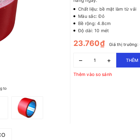
hàng ngày.
Chất liệu: bề mặt làm từ vải
Màu sắc: Đỏ
Bề rộng: 4.8cm
Độ dài: 10 mét
23.760₫
Giá thị trường:
–
+
THÊM 
Thêm vào so sánh
g to
CO