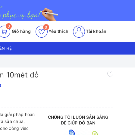
0
0
Giỏ hàng
Yêu thích
Tài khoản
IÊN HỆ
cm 10mét đỏ
4
là giải pháp hoàn
CHÚNG TÔI LUÔN SẴN SÀNG
và sửa chữa,
ĐỂ GIÚP ĐỠ BẠN
ả cho công việc