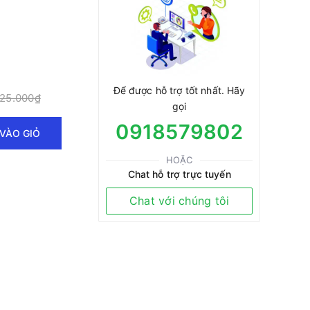
Để được hỗ trợ tốt nhất. Hãy
25.000₫
gọi
0918579802
VÀO GIỎ
HOẶC
Chat hỗ trợ trực tuyến
Chat với chúng tôi