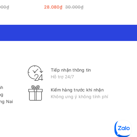
 khác nhau như gỗ, kim loại, nhựa hay cả những bề
000₫
28.080₫
30.000₫
ị hỏng hóc. Khả năng này giúp người dùng linh hoạt
Tiếp nhận thông tin
Hỗ trợ 24/7
nh
Kiểm hàng trước khi nhận
ng
Không ưng ý không tính phí
ồng Nai