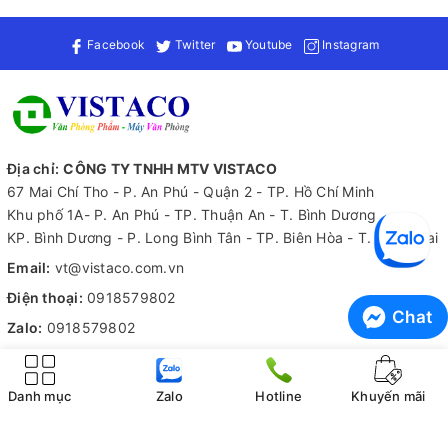
Băng keo trong 1,2cm 43mic 100Yard có tính ứng dụng cao,
phổ biến trong các lĩnh vực như đóng gói bao bì và dán thùng
Facebook
Twitter
Youtube
Instagram
hàng. Đặc biệt, sản phẩm rất hữu ích trong việc vận chuyển
bưu kiện và hàng hóa, giúp đảm bảo an toàn trong quá trình
giao nhận. Khả năng dính chặt trên nhiều loại bề mặt như giấy,
kim loại, thủy tinh, nhựa và gốm sứ khiến sản phẩm này trở
thành lựa chọn lý tưởng cho nhiều công việc, từ sửa chữa đồ
dùng đến thực hiện các dự án sáng tạo.
Địa chỉ:
CÔNG TY TNHH MTV VISTACO
67 Mai Chí Tho - P. An Phú - Quận 2 - TP. Hồ Chí Minh
Khu phố 1A- P. An Phú - TP. Thuận An - T. Bình Dương
KP. Bình Dương - P. Long Bình Tân - TP. Biên Hòa - T. Đồng Nai
Email:
vt@vistaco.com.vn
Điện thoại:
0918579802
Chat
Zalo:
0918579802
Tiếp nhận thông tin
Hỗ trợ 24/7
Danh mục
Zalo
Hotline
Khuyến mãi
Kiểm hàng trước khi nhận
Băng keo trong 1,2cm