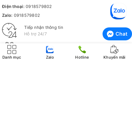
Điện thoại:
0918579802
Zalo:
0918579802
Tiếp nhận thông tin
Chat
Hỗ trợ 24/7
Kiểm hàng trước khi nhận
Không ưng ý không tính phí
Danh mục
Zalo
Hotline
Khuyến mãi
Bấm Kim Stapler 25211 Munix
THÔNG TIN CÔNG TY
CHÍNH SÁCH MUA HÀNG
Bấm kim Stapler 25211 Munix được chế tạo từ inox cao cấp với đ
Giới thiệu Vistaco
Hướng dẫn mua hàng online
phẩm sử dụng loại kim bấm số 3 (24/6), đảm bảo khả năng dập
toàn cho tài liệu. Quy cách đóng gói của sản phẩm là 10 cái/hộp,
Liên hệ
Quy định đặt cọc và giữ hàng
mua sắm cũng như sử dụng hàng ngày.
Trung tâm bảo hành
Chính sách giao hàng
Tuyển dụng
Chính sách thanh toán
Lợi ích khi sử dụng máy bấm kim No.3 Munix 25211
Hoạt động
Điều khoản giao dịch
Khánh hàng tiêu biểu
Chính sách bảo mật
Việc sở hữu Bấm kim Stapler 25211 Munix mang lại nhiều lợi ích 
Chính sách đổi trả
dùng:
Chính sách bảo hành