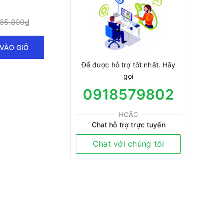
85.800₫
VÀO GIỎ
Để được hỗ trợ tốt nhất. Hãy
gọi
0918579802
HOẶC
Chat hỗ trợ trực tuyến
Chat với chúng tôi