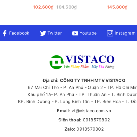
102.600₫
104.500₫
145.800₫
Facebook
Twitter
Youtube
Instagram
Địa chỉ:
CÔNG TY TNHH MTV VISTACO
67 Mai Chí Tho - P. An Phú - Quận 2 - TP. Hồ Chí Mi
Khu phố 1A- P. An Phú - TP. Thuận An - T. Bình Dươ
KP. Bình Dương - P. Long Bình Tân - TP. Biên Hòa - T. Đ
Bấm 2 lỗ SDI 0819
Email:
vt@vistaco.com.vn
Điện thoại:
0918579802
Zalo:
0918579802