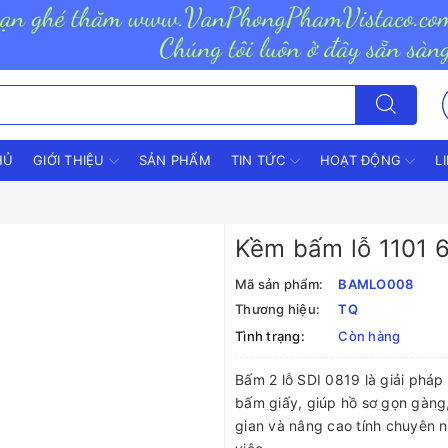
HỦ
GIỚI THIỆU
SẢN PHẨM
TIN TỨC
HOẠT ĐỘNG
L
Kềm bấm lỗ 1101
Mã sản phẩm:
BAMLO008
Thương hiệu:
TQ
Tình trạng:
Còn hàng
Bấm 2 lỗ SDI 0819 là giải pháp 
bấm giấy, giúp hồ sơ gọn gàng, 
gian và nâng cao tính chuyên 