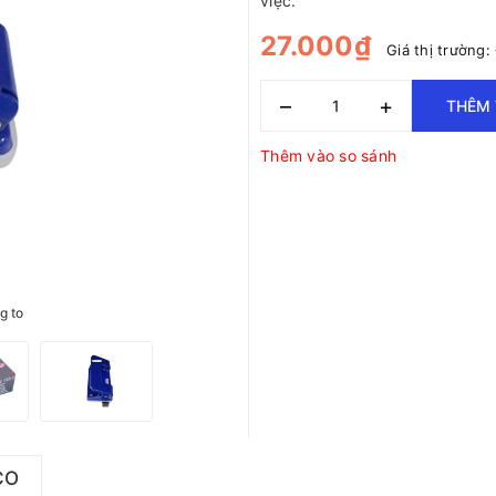
việc.
27.000₫
Giá thị trường:
–
+
THÊM 
Thêm vào so sánh
g to
CO