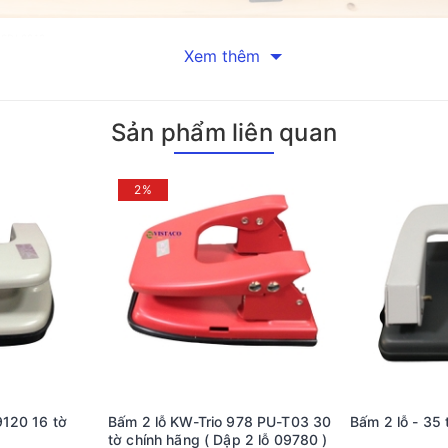
 SDI 0819
Xem thêm
ụ văn phòng mà còn là trợ thủ đắc lực, giúp bạn dễ dàng tạo các
sự tiện lợi tối đa cho người dùng. Kiểu dáng tương tự kéo cắt gi
Sản phẩm liên quan
xác, đảm bảo mỗi lần bấm đều đạt kết quả tối ưu.
2%
g gỉ sét, đảm bảo độ bền cao và hiệu quả lâu dài. Sản phẩm hoạt
biệt, khả năng bấm lỗ của sản phẩm rất đáng chú ý: tạo lỗ bấm mư
t thực:
bấm hay ghim tài liệu, bạn có thể tạo lỗ bấm nhanh chóng chỉ tron
 gọn gàng tạo thiện cảm hơn với đồng nghiệp và đối tác.
ăn phòng, sinh viên đến cá nhân cần quản lý tài liệu. Dù trong m
9120 16 tờ
Bấm 2 lỗ KW-Trio 978 PU-T03 30
Bấm 2 lỗ - 35 
tờ chính hãng ( Dập 2 lỗ 09780 )